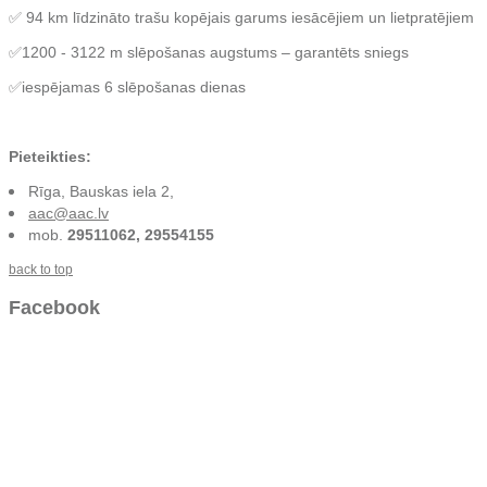
✅ 94 km līdzināto trašu kopējais garums iesācējiem un lietpratējiem
✅1200 - 3122 m slēpošanas augstums – garantēts sniegs
✅iespējamas 6 slēpošanas dienas
Pieteikties:
Rīga, Bauskas iela 2,
aac@aac.lv
mob.
29511062, 29554155
back to top
Facebook