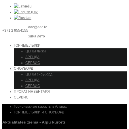
aac@aac.lv
+371 2 9554155
зима
лето
ГОРНЫЕ ЛЫЖИ
ЦЕНЫ лыжи
АРЕНДА
СЕРВИС
СНОУБОРД
ЦЕНЫ сноуборд
АРЕНДА
СЕРВИС
ПРОКАТ ИНВЕНТАРЯ
СЕРВИС
Горнолыжные курорты в Альпах
ГОРНЫЕ ЛЫЖИ И СНОУБОРД
Aktualitātes ziema - Alpu kūrorti