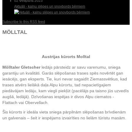
02 Февраль 2023
Aktuāli - kalnu slēpes un snovbords bērniem
Subscribe to this RSS feed
MÖLLTAL
Austrijas kūrorts Molltal
Mölltaler Gletscher
ledājs pārsteidz ar savu varenumu, sniega
garantiju un kvalitāti. Garās slēpošanas trases spēs novērtēt gan
iesācējs, gan eksperts. Tie, kuri nevar sagaidīt Ziemassvētkus, kad
trases atvērs lielākā daļa Alpu kūrortu, tad nepacietīgajiem
piedāvājam ledāju, kam viegli piekļūt (pacēlājs pa taisno jūs uzvedīs
augšā, ledājā).
Dzīvošanas iespējas ir divos
Alpu ciematos -
Flattach vai Obervellach.
Šis kūrorts ir ideāla vieta sniega pārpilnām slēpošanas brīvdienām
un galvenais – šeit ir iespējams izvairīties no lielām tūristu masām.