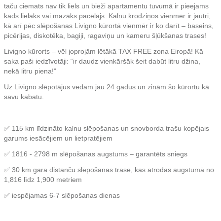
taču ciemats nav tik liels un bieži apartamentu tuvumā ir pieejams
kāds lielāks vai mazāks pacēlājs. Kalnu krodziņos vienmēr ir jautri,
kā arī pēc slēpošanas Livigno kūrortā vienmēr ir ko darīt – baseins,
picērijas, diskotēka, bagiji, ragaviņu un kameru šļūkšanas trases!
Livigno kūrorts – vēl joprojām lētākā TAX FREE zona Eiropā! Kā
saka paši iedzīvotāji: “ir daudz vienkāršāk šeit dabūt litru džina,
nekā litru piena!”
Uz Livigno slēpotājus vedam jau 24 gadus un zinām šo kūrortu kā
savu kabatu.
✅ 115 km līdzināto kalnu slēpošanas un snovborda trašu kopējais
garums iesācējiem un lietpratējiem
✅ 1816 - 2798 m slēpošanas augstums – garantēts sniegs
✅ 30 km gara distanču slēpošanas trase, kas atrodas augstumā no
1,816 līdz 1,900 metriem
✅ iespējamas 6-7 slēpošanas dienas