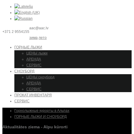
aac@aac.lv
+371 2 9554155
зима
лето
ГОРНЫЕ ЛЫЖИ
ЦЕНЫ лыжи
АРЕНДА
СЕРВИС
СНОУБОРД
ЦЕНЫ сноуборд
АРЕНДА
СЕРВИС
ПРОКАТ ИНВЕНТАРЯ
СЕРВИС
Горнолыжные курорты в Альпах
ГОРНЫЕ ЛЫЖИ И СНОУБОРД
Aktualitātes ziema - Alpu kūrorti