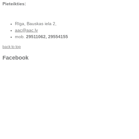
Pieteikties:
Rīga, Bauskas iela 2,
aac@aac.lv
mob.
29511062, 29554155
back to top
Facebook