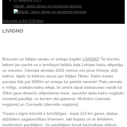
02 Февраль 2023
Aktuāli - kalnu slēpes un snovbords bērniem
Subscribe to this RSS feed
LIVIGNO
Braucam uz Itālijas saules un sniega bagāto
LIVIGNO
! Šo kūrortu
laikam jau pazīst un ir iemīļojusi lielākā daļa Latvijas kalnu slēpotāju
un snoveru. Ciemats atrodas 1816 metrus virs jūras līmeņa, dziļi
kalnos, tāpēc to kādreiz sauca par Itālijas Tibetu. Kalnu trases
paceļas līdz pat 3000m un sniega tur pietiek vienmēr! Pats ciemats
ir mīlīgs, izstiepts kalnu ielejā, tā centrā tāpat izstiepusies vairāk kā
30km gara distanču slēpošanas trase, savukārt abās kalnu nogāzēs
novietoti pacēlāji, no kuriem divi galvenie: Mottolino (ziemeļu
nogāzes) un Carosello (dienvidu nogāzes).
Trases Livigno kūrortā ir brīnišķīgas - kopā 115 km garas, platas,
dažādiem sagatavotības līmeņiem, labi koptas un ar lieliskiem,
moderniem pacēlājiem. Uz pacēlājiem kursē bezmaksas skibusi,