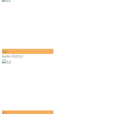
A-2
Aprīlis 20/2015
A-3