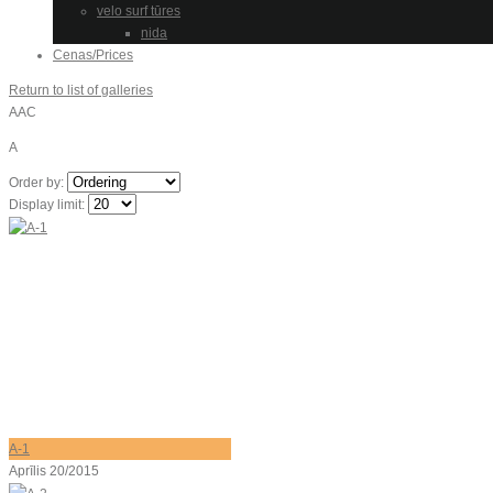
velo surf tūres
nida
Cenas/Prices
Return to list of galleries
AAC
A
Order by:
Display limit:
A-1
Aprīlis 20/2015