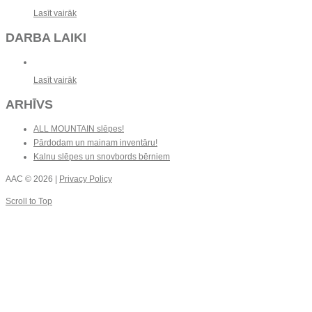
Lasīt vairāk
DARBA LAIKI
Lasīt vairāk
ARHĪVS
ALL MOUNTAIN slēpes!
Pārdodam un mainam inventāru!
Kalnu slēpes un snovbords bērniem
AAC
© 2026 |
Privacy Policy
Scroll to Top