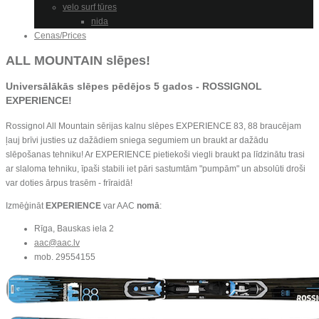
velo surf tūres
nida
Cenas/Prices
ALL MOUNTAIN slēpes!
Universālākās slēpes pēdējos 5 gados -
ROSSIGNOL
EXPERIENCE
!
Rossignol All Mountain sērijas kalnu slēpes EXPERIENCE 83, 88 braucējam
ļauj brīvi justies uz dažādiem sniega segumiem un braukt ar dažādu
slēpošanas tehniku! Ar EXPERIENCE pietiekoši viegli braukt pa līdzinātu trasi
ar slaloma tehniku, īpaši stabili iet pāri sastumtām "pumpām" un absolūti droši
var doties ārpus trasēm - frīraidā!
Izmēģināt
EXPERIENCE
var AAC
nomā
:
Rīga, Bauskas iela 2
aac@aac.lv
mob. 29554155