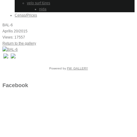
velo surf tūres
nida
Cenas/Prices
BAL-6
Aprīlis 20/2015
Views: 17557
Return to the gallery
Powered by
FW_GALLERY
Facebook