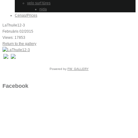
velo surf tūres
nida
Cenas/Prices
LaThuile12-3
Februāris 02/2015
Views: 17853
Return to the gallery
Powered by
FW_GALLERY
Facebook