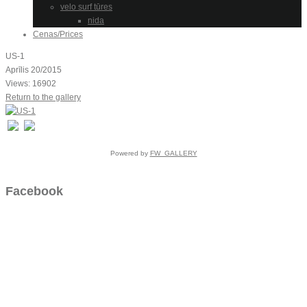
velo surf tūres
nida
Cenas/Prices
US-1
Aprīlis 20/2015
Views: 16902
Return to the gallery
Powered by
FW_GALLERY
Facebook