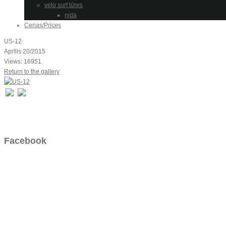
velo surf tūres
nida
Cenas/Prices
US-12
Aprīlis 20/2015
Views: 16951
Return to the gallery
Facebook