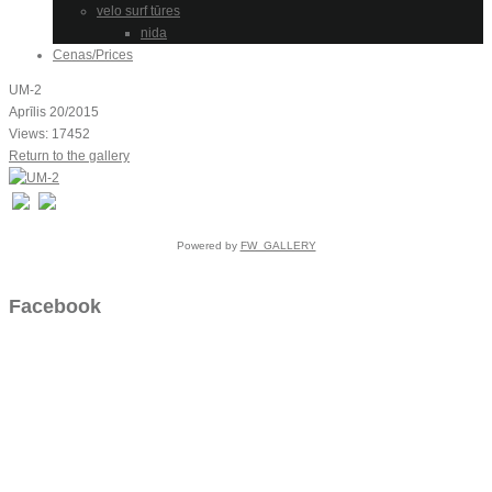
velo surf tūres
nida
Cenas/Prices
UM-2
Aprīlis 20/2015
Views: 17452
Return to the gallery
Powered by
FW_GALLERY
Facebook