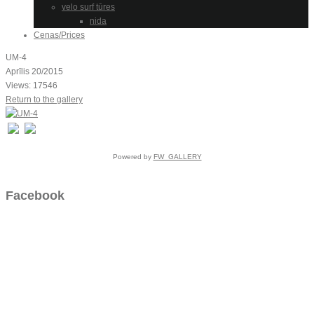
velo surf tūres
nida
Cenas/Prices
UM-4
Aprīlis 20/2015
Views: 17546
Return to the gallery
Powered by
FW_GALLERY
Facebook