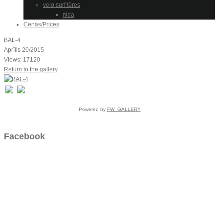
velo surf tūres
nida
Cenas/Prices
BAL-4
Aprīlis 20/2015
Views: 17120
Return to the gallery
Powered by
FW_GALLERY
Facebook