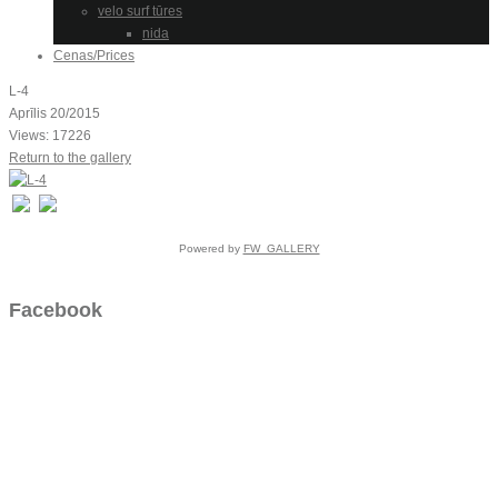
velo surf tūres
nida
Cenas/Prices
L-4
Aprīlis 20/2015
Views: 17226
Return to the gallery
Powered by
FW_GALLERY
Facebook