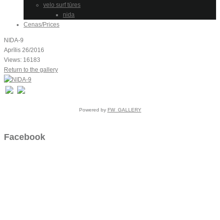
velo surf tūres
nida
Cenas/Prices
NIDA-9
Aprīlis 26/2016
Views: 16183
Return to the gallery
Powered by
FW_GALLERY
Facebook