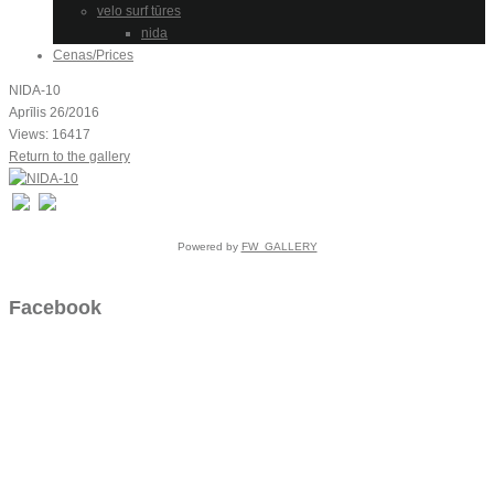
velo surf tūres
nida
Cenas/Prices
NIDA-10
Aprīlis 26/2016
Views: 16417
Return to the gallery
Powered by
FW_GALLERY
Facebook