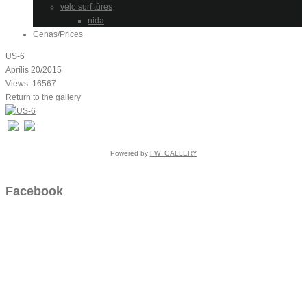
velo surf tūres
nida
Cenas/Prices
US-6
Aprīlis 20/2015
Views: 16567
Return to the gallery
Powered by
FW_GALLERY
Facebook