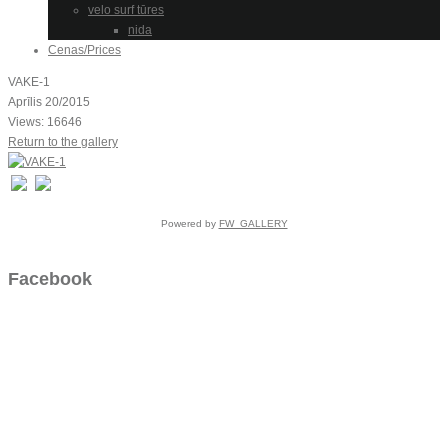
velo surf tūres
nida
Cenas/Prices
VAKE-1
Aprīlis 20/2015
Views: 16646
Return to the gallery
Powered by
FW_GALLERY
Facebook