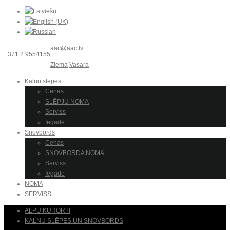
aac@aac.lv
+371 2 9554155
Ziema
Vasara
Kalnu slēpes
Cenas
SLĒPJU NOMA
Serviss
Iegāde
Snovbords
Cenas
SNOVBORDA NOMA
Serviss
Iegāde
NOMA
SERVISS
ALPU KŪRORTI
KALNU SLĒPES UN SNOVBORDS