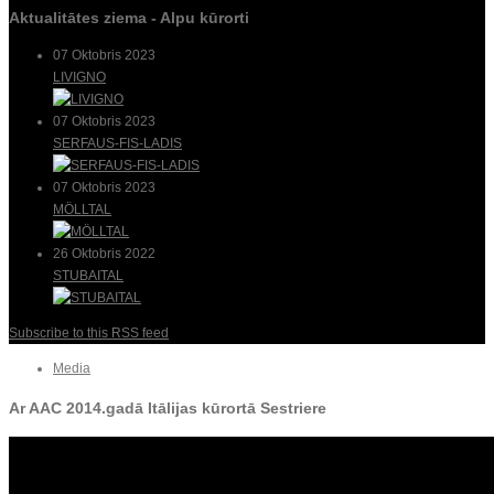
Aktualitātes ziema - Alpu kūrorti
07 Oktobris 2023
LIVIGNO
07 Oktobris 2023
SERFAUS-FIS-LADIS
07 Oktobris 2023
MÖLLTAL
26 Oktobris 2022
STUBAITAL
Subscribe to this RSS feed
Media
Ar AAC 2014.gadā Itālijas kūrortā Sestriere