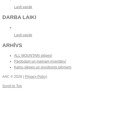
Lasīt vairāk
DARBA LAIKI
Lasīt vairāk
ARHĪVS
ALL MOUNTAIN slēpes!
Pārdodam un mainam inventāru!
Kalnu slēpes un snovbords bērniem
AAC
© 2026 |
Privacy Policy
Scroll to Top