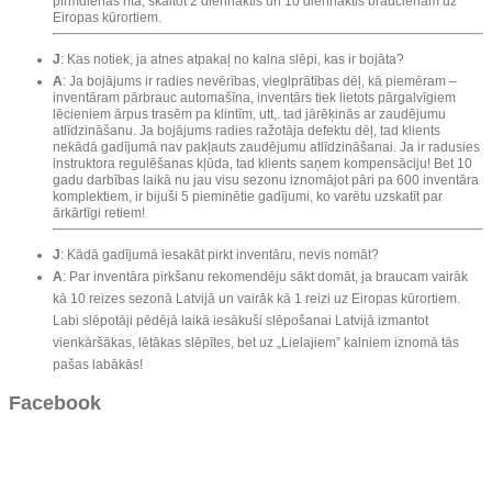
pirmdienas rītā, skaitot 2 diennaktis un 10 diennaktis braucienam uz
Eiropas kūrortiem.
J
: Kas notiek, ja atnes atpakaļ no kalna slēpi, kas ir bojāta?
A
: Ja bojājums ir radies nevērības, vieglprātības dēļ, kā piemēram –
inventāram pārbrauc automašīna, inventārs tiek lietots pārgalvīgiem
lēcieniem ārpus trasēm pa klintīm, utt,. tad jārēķinās ar zaudējumu
atlīdzināšanu. Ja bojājums radies ražotāja defektu dēļ, tad klients
nekādā gadījumā nav pakļauts zaudējumu atlīdzināšanai. Ja ir radusies
instruktora regulēšanas kļūda, tad klients saņem kompensāciju! Bet 10
gadu darbības laikā nu jau visu sezonu iznomājot pāri pa 600 inventāra
komplektiem, ir bijuši 5 pieminētie gadījumi, ko varētu uzskatīt par
ārkārtīgi retiem!
J
: Kādā gadījumā iesakāt pirkt inventāru, nevis nomāt?
A
: Par inventāra pirkšanu rekomendēju sākt domāt, ja braucam vairāk
kā 10 reizes sezonā Latvijā un vairāk kā 1 reizi uz Eiropas kūrortiem.
Labi slēpotāji pēdējā laikā iesākuši slēpošanai Latvijā izmantot
vienkāršākas, lētākas slēpītes, bet uz „Lielajiem” kalniem iznomā tās
pašas labākās!
Facebook