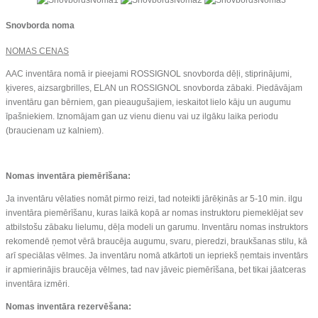
Snovborda noma
NOMAS CENAS
AAC inventāra nomā ir pieejami ROSSIGNOL snovborda dēļi, stiprinājumi,
ķiveres, aizsargbrilles, ELAN un ROSSIGNOL snovborda zābaki. Piedāvājam
inventāru gan bērniem, gan pieaugušajiem, ieskaitot lielo kāju un augumu
īpašniekiem. Iznomājam gan uz vienu dienu vai uz ilgāku laika periodu
(braucienam uz kalniem).
Nomas inventāra piemērīšana:
Ja inventāru vēlaties nomāt pirmo reizi, tad noteikti jārēķinās ar 5-10 min. ilgu
inventāra piemērīšanu, kuras laikā kopā ar nomas instruktoru piemeklējat sev
atbilstošu zābaku lielumu, dēļa modeli un garumu. Inventāru nomas instruktors
rekomendē ņemot vērā braucēja augumu, svaru, pieredzi, braukšanas stilu, kā
arī speciālas vēlmes. Ja inventāru nomā atkārtoti un iepriekš ņemtais inventārs
ir apmierinājis braucēja vēlmes, tad nav jāveic piemērīšana, bet tikai jāatceras
inventāra izmēri.
Nomas inventāra rezervēšana: