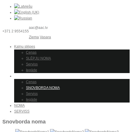
aac@aac.lv
+371 2 9554155
Ziema
Vasara
Kalnu slēpes
Cenas
SLĒPJU NOMA
Serviss
Iegāde
Snovbords
Cenas
SNOVBORDA NOMA
Serviss
Iegāde
NOMA
SERVISS
Snovborda noma