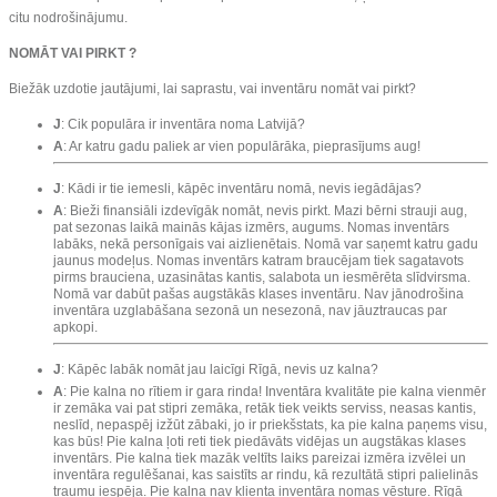
citu nodrošinājumu.
NOMĀT VAI PIRKT ?
Biežāk uzdotie jautājumi, lai saprastu, vai inventāru nomāt vai pirkt?
J
: Cik populāra ir inventāra noma Latvijā?
A
: Ar katru gadu paliek ar vien populārāka, pieprasījums aug!
J
: Kādi ir tie iemesli, kāpēc inventāru nomā, nevis iegādājas?
A
: Bieži finansiāli izdevīgāk nomāt, nevis pirkt. Mazi bērni strauji aug,
pat sezonas laikā mainās kājas izmērs, augums. Nomas inventārs
labāks, nekā personīgais vai aizlienētais. Nomā var saņemt katru gadu
jaunus modeļus. Nomas inventārs katram braucējam tiek sagatavots
pirms brauciena, uzasinātas kantis, salabota un iesmērēta slīdvirsma.
Nomā var dabūt pašas augstākās klases inventāru. Nav jānodrošina
inventāra uzglabāšana sezonā un nesezonā, nav jāuztraucas par
apkopi.
J
: Kāpēc labāk nomāt jau laicīgi Rīgā, nevis uz kalna?
A
: Pie kalna no rītiem ir gara rinda! Inventāra kvalitāte pie kalna vienmēr
ir zemāka vai pat stipri zemāka, retāk tiek veikts serviss, neasas kantis,
neslīd, nepaspēj izžūt zābaki, jo ir priekšstats, ka pie kalna paņems visu,
kas būs! Pie kalna ļoti reti tiek piedāvāts vidējas un augstākas klases
inventārs. Pie kalna tiek mazāk veltīts laiks pareizai izmēra izvēlei un
inventāra regulēšanai, kas saistīts ar rindu, kā rezultātā stipri palielinās
traumu iespēja. Pie kalna nav klienta inventāra nomas vēsture. Rīgā