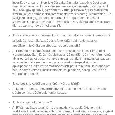
inventāru var paņemt iepriekšējā vakarā un atgriezt pēc slēpošanas
nākošajā dienā par to papildus nepiemaksājot, inventāru var paņemt
sev izdevīgākajā laikā, bez rindām, kārtīgi piemeklējot sev piemērotu
izmēru, ļaujot nomas instruktoram nesteidzoties noregulēt inventāru. Ja
uz ilgāku termiņu, jau sākot ar dienu, tad Rīgā nomāt finansiāli
izdevīgāk. Un pats galvenais – inventāra rezervēšanai labāk veltīt darba
dienas vakaru, nevis brīvdienas rītu!
J
: Kas jāņem vērā cilvēkam, kurš pirmo reizi dodas nomāt inventāru, tā
lai beigās nesanāk, ka slēpes krīt no kājām vai neatbilst laika
apstākļiem, izvēlētajam slēpošanas veidam, utt.?
A
: Personu apliecinošs dokuments! Nomas darba laiks! Pirmo reizi
vienam braucējam jārēķinās vismaz ar 15 minūtēm. Ja inventāru nomā
atkārtoti, tad apkalpošanas laiks samazinās līdz 5 minūtēm, vai pat var
rezervēt iepriekš ņemtu inventāru pa telefonu(e-pastu) un tad
apkalpošanas laiks var samazināties līdz pat 3 minūtēm. Ja braucējam
nebūs savas vēlmes, instruktors ieteiks, piemērīs, noregulēs un dos
vērtīgus padomus!
J
: Ko bez snova dēļiem un slēpēm vēl var izīrēt?
A
: Nomāt – slēpju, snovborda inventāru komplektus, brilles, ķiveres,
slēpju somas, slēpju auto jumta kastes.
J
: Uz cik ilgu laiku var izīrēt?
A
: Rīgā mazākais termiņš ir 1 diennakts, vispopulārākie termiņi ir
sestdiena + svētdiena, inventāru var paņemt piektdienas vakarā, atgriezt