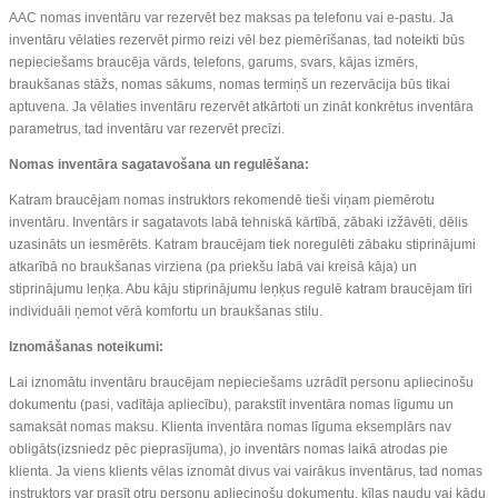
AAC nomas inventāru var rezervēt bez maksas pa telefonu vai e-pastu. Ja
inventāru vēlaties rezervēt pirmo reizi vēl bez piemērīšanas, tad noteikti būs
nepieciešams braucēja vārds, telefons, garums, svars, kājas izmērs,
braukšanas stāžs, nomas sākums, nomas termiņš un rezervācija būs tikai
aptuvena. Ja vēlaties inventāru rezervēt atkārtoti un zināt konkrētus inventāra
parametrus, tad inventāru var rezervēt precīzi.
Nomas inventāra sagatavošana un regulēšana:
Katram braucējam nomas instruktors rekomendē tieši viņam piemērotu
inventāru. Inventārs ir sagatavots labā tehniskā kārtībā, zābaki izžāvēti, dēlis
uzasināts un iesmērēts. Katram braucējam tiek noregulēti zābaku stiprinājumi
atkarībā no braukšanas virziena (pa priekšu labā vai kreisā kāja) un
stiprinājumu leņķa. Abu kāju stiprinājumu leņķus regulē katram braucējam tīri
individuāli ņemot vērā komfortu un braukšanas stilu.
Iznomāšanas noteikumi:
Lai iznomātu inventāru braucējam nepieciešams uzrādīt personu apliecinošu
dokumentu (pasi, vadītāja apliecību), parakstīt inventāra nomas līgumu un
samaksāt nomas maksu. Klienta inventāra nomas līguma eksemplārs nav
obligāts(izsniedz pēc pieprasījuma), jo inventārs nomas laikā atrodas pie
klienta. Ja viens klients vēlas iznomāt divus vai vairākus inventārus, tad nomas
instruktors var prasīt otru personu apliecinošu dokumentu, ķīlas naudu vai kādu