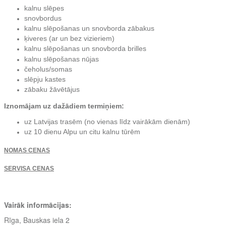
kalnu slēpes
snovbordus
kalnu slēpošanas un snovborda zābakus
ķiveres (ar un bez vizieriem)
kalnu slēpošanas un snovborda brilles
kalnu slēpošanas nūjas
čeholus/somas
slēpju kastes
zābaku žāvētājus
Iznomājam uz dažādiem termiņiem:
uz Latvijas trasēm (no vienas līdz vairākām dienām)
uz 10 dienu Alpu un citu kalnu tūrēm
NOMAS CENAS
SERVISA CENAS
Vairāk informācijas:
Rīga, Bauskas iela 2