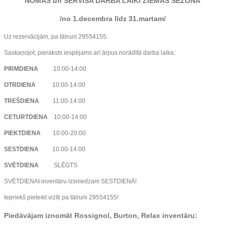
NOMAS un SERVISA DARBA LAIKI ZIEMAS SEZONĀ
/no 1.decembra līdz 31.martam/
Uz rezervācijām, pa tālruni 29554155.
Saskaņojot, pieraksts iespējams arī ārpus norādītā darba laika:
PIRMDIENA
10:00-14:00
OTRDIENA
10:00-14:00
TREŠDIENA
11:00-14:00
CETURTDIENA
10:00-14:00
PIEKTDIENA
10:00-20:00
SESTDIENA
10:00-14:00
SVĒTDIENA
SLĒGTS
SVĒTDIENAI inventāru izsniedzam SESTDIENĀ!
Iepriekš pieteikt vizīti pa tālruni 29554155!
Piedāvājam iznomāt Rossignol, Burton, Relax inventāru: