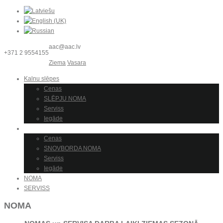
aac@aac.lv
+371 2 9554155
Ziema
Vasara
Kalnu slēpes
Cenas
SLĒPJU NOMA
Serviss
Iegāde
Snovbords
Cenas
SNOVBORDA NOMA
Serviss
Iegāde
NOMA
SERVISS
NOMA