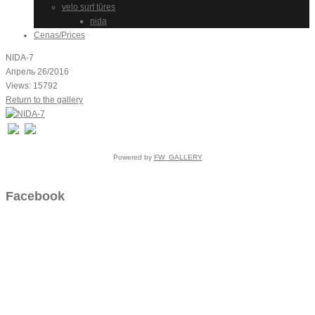
velo surf tūres
nida
Cenas/Prices
NIDA-7
Апрель 26/2016
Views: 15792
Return to the gallery
Powered by
FW_GALLERY
Facebook