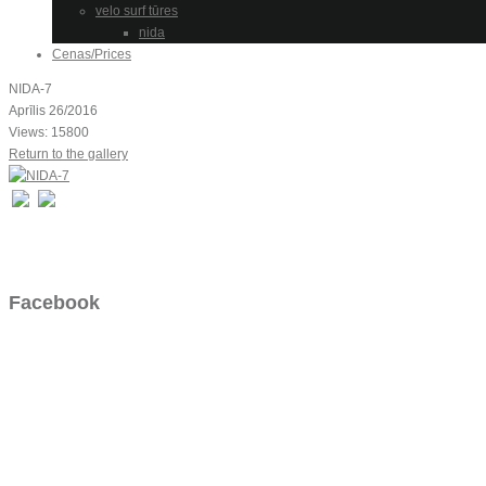
velo surf tūres
nida
Cenas/Prices
NIDA-7
Aprīlis 26/2016
Views: 15800
Return to the gallery
Facebook