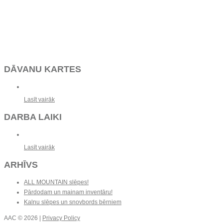
DĀVANU KARTES
Lasīt vairāk
DARBA LAIKI
Lasīt vairāk
ARHĪVS
ALL MOUNTAIN slēpes!
Pārdodam un mainam inventāru!
Kalnu slēpes un snovbords bērniem
AAC
© 2026 |
Privacy Policy