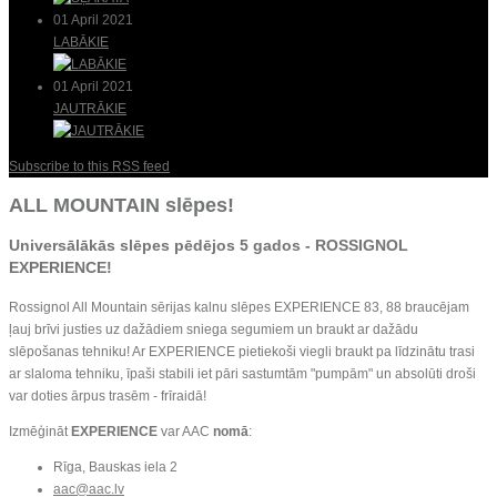
01 April 2021
LABĀKIE
01 April 2021
JAUTRĀKIE
Subscribe to this RSS feed
ALL MOUNTAIN slēpes!
Universālākās slēpes pēdējos 5 gados -
ROSSIGNOL
EXPERIENCE
!
Rossignol All Mountain sērijas kalnu slēpes EXPERIENCE 83, 88 braucējam
ļauj brīvi justies uz dažādiem sniega segumiem un braukt ar dažādu
slēpošanas tehniku! Ar EXPERIENCE pietiekoši viegli braukt pa līdzinātu trasi
ar slaloma tehniku, īpaši stabili iet pāri sastumtām "pumpām" un absolūti droši
var doties ārpus trasēm - frīraidā!
Izmēģināt
EXPERIENCE
var AAC
nomā
:
Rīga, Bauskas iela 2
aac@aac.lv