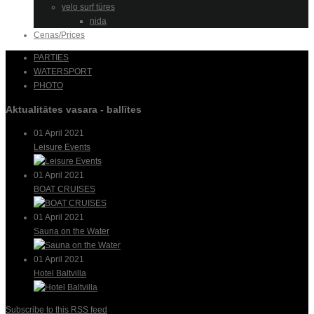
velo surf tūres
nida
Cenas/Prices
PARTIES
WATERSPORT
PHOTO
Aktualitātes vasara - ballītes
01 April 2021
Leisure Events
01 April 2021
BOAT CRUISES
01 April 2021
Sauna on the Water
01 April 2021
Hotel Baltvilla
Subscribe to this RSS feed