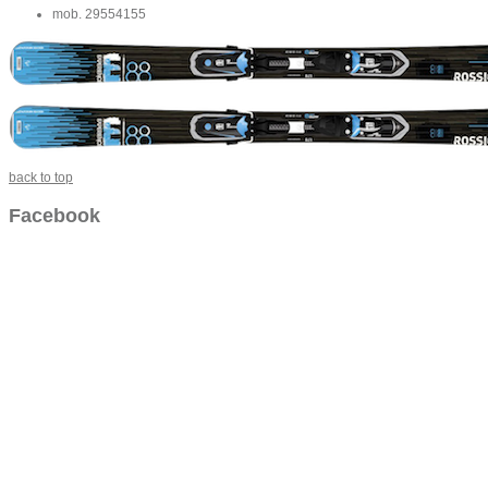
mob. 29554155
back to top
Facebook