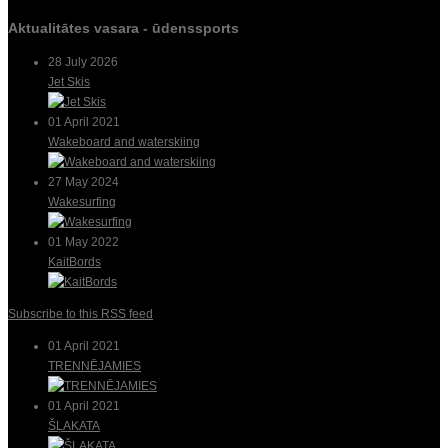
Aktualitātes vasara - ūdenssports
28 July 2026
Jet Skis
01 April 2021
Wakeboard and waterskiing
27 May 2024
Wakesurfing
01 May 2022
KaitBords
Subscribe to this RSS feed
01 April 2021
TRENNĒJAMIES
01 April 2021
ŠĻAKATA