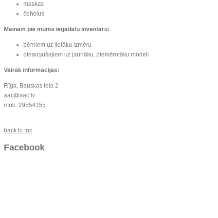
maskas
čeholus
Mainam pie mums iegādātu inventāru:
bērniem uz lielāku izmēru
pieaugušajiem uz jaunāku, piemērotāku modeli
Vairāk informācijas:
Rīga, Bauskas iela 2
aac@aac.lv
mob. 29554155
back to top
Facebook