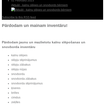
02 February 2023
Aktuāli - kalnu slēpes un snovbords bērniem
Subscribe to this RSS feed
Pārdodam un mainam inventāru!
Pārdodam jaunu un mazlietotu kalnu slēpošanas un
snovborda inventāru
kalnu slēpes
slēpju stiprinājumus
slēpju zābakus
slēpju nūjas
snovbordu
snovborda zābakus
snovborda stiprinājumus
ķiveres
brilles
cimdus
zeķītes