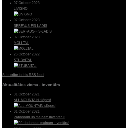
07 October 2023
LIVIGNO
07 October 2023
SERFAUS-FIS-LADIS
07 October 2023
MÖLLTAL
26 October 2022
STUBAITAL
Subscribe to this RSS feed
Aktualitātes ziema - inventārs
01 October 2021
ALL MOUNTAIN slēpes!
01 October 2021
Pārdodam un mainam inventāru!