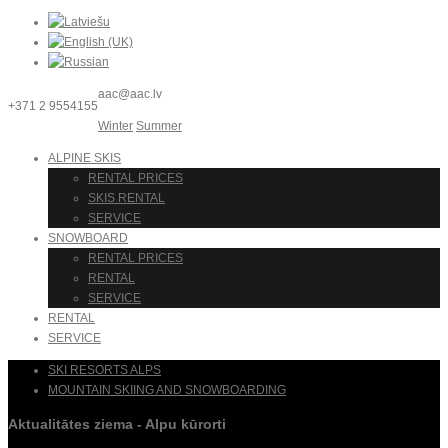
aac@aac.lv
+371 2 9554155
Winter
Summer
ALPINE SKIS
RENTAL PRICES
SKIS RENTAL
SERVICE
SNOWBOARD
RENTAL PRICES
RENTAL
SERVICE
RENTAL
SERVICE
SKI RESORTS ALPS
MOUNTAIN SKIING AND SNOWBOARDING
Aktualitātes ziema - Alpu kūrorti