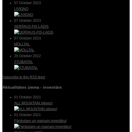
07 October 2023
LIVIGNO
07 October 2023
SERFAUS-FIS-LADIS
07 October 2023
MÖLLTAL
26 October 2022
STUBAITAL
Subscribe to this RSS feed
Aktualitātes ziema - inventārs
01 October 2021
ALL MOUNTAIN slēpes!
01 October 2021
Pārdodam un mainam inventāru!