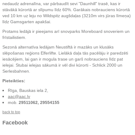
nedaudz adrenalīna, var pārbaudīt sevi "Daunhill" trasē, kas ir
stāvākā kūrortā ar slīpumu līdz 60%. Garākais nobrauciens kūrortā
ved 10 km uz leju no Wildspitz augšdaļas (3210m virs jūras līmeņa)
līdz Gamsgarten apakšai.
Protams ledājā ir pieejams arī snovparks Moreboard snoveriem un
frīstailistiem.
Sezonā alternatīva ledājam Neustiftā ir mazāks un klusāks
slēpošanas reģions Elferlifte. Lielākā daļa tās pacēlāju ir paredzēti
iesācējiem, lai gan ir mogula trase un garš nobrauciens līdz pat
ielejai. Stubai ielejas sākumā ir vēl divi kūrorti - Schlick 2000 un
Serlesbahnen.
Pieteikties:
Rīga, Bauskas iela 2,
aac@aac.lv
mob.
29511062, 29554155
back to top
Facebook