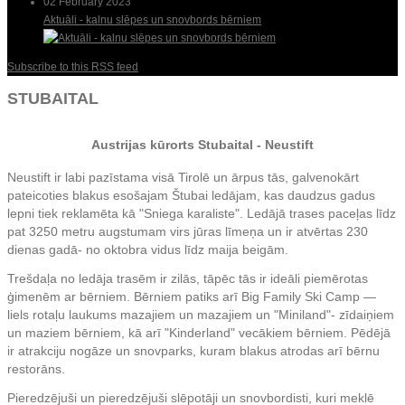
02 February 2023
Aktuāli - kalnu slēpes un snovbords bērniem
Subscribe to this RSS feed
STUBAITAL
Austrijas kūrorts Stubaital - Neustift
Neustift ir labi pazīstama visā Tirolē un ārpus tās, galvenokārt
pateicoties blakus esošajam Štubai ledājam, kas daudzus gadus
lepni tiek reklamēta kā "Sniega karaliste". Ledājā trases paceļas līdz
pat 3250 metru augstumam virs jūras līmeņa un ir atvērtas 230
dienas gadā- no oktobra vidus līdz maija beigām.
Trešdaļa no ledāja trasēm ir zilās, tāpēc tās ir ideāli piemērotas
ģimenēm ar bērniem. Bērniem patiks arī Big Family Ski Camp —
liels rotaļu laukums mazajiem un mazajiem un "Miniland"- zīdaiņiem
un maziem bērniem, kā arī "Kinderland" vecākiem bērniem. Pēdējā
ir atrakciju nogāze un snovparks, kuram blakus atrodas arī bērnu
restorāns.
Pieredzējuši un pieredzējuši slēpotāji un snovbordisti, kuri meklē