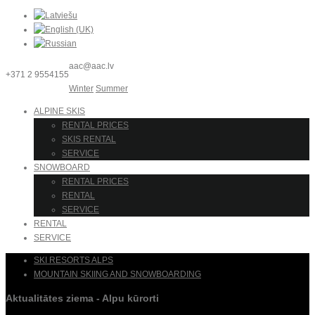
aac@aac.lv
+371 2 9554155
Winter
Summer
ALPINE SKIS
RENTAL PRICES
SKIS RENTAL
SERVICE
SNOWBOARD
RENTAL PRICES
RENTAL
SERVICE
RENTAL
SERVICE
SKI RESORTS ALPS
MOUNTAIN SKIING AND SNOWBOARDING
Aktualitātes ziema - Alpu kūrorti