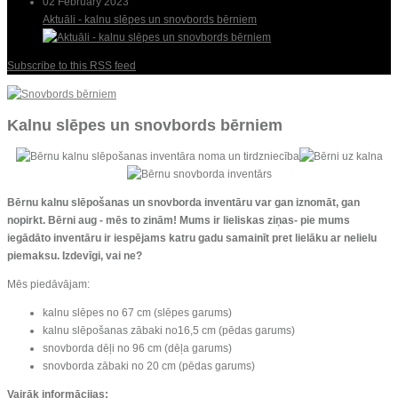
02 February 2023
Aktuāli - kalnu slēpes un snovbords bērniem
Subscribe to this RSS feed
Kalnu slēpes un snovbords bērniem
Bērnu kalnu slēpošanas un snovborda inventāru var gan iznomāt, gan
nopirkt. Bērni aug - mēs to zinām! Mums ir lieliskas ziņas- pie mums
iegādāto inventāru ir iespējams katru gadu samainīt pret lielāku ar nelielu
piemaksu. Izdevīgi, vai ne?
Mēs piedāvājam:
kalnu slēpes no 67 cm (slēpes garums)
kalnu slēpošanas zābaki no16,5 cm (pēdas garums)
snovborda dēļi no 96 cm (dēļa garums)
snovborda zābaki no 20 cm (pēdas garums)
Vairāk informācijas: