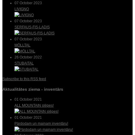
07 October 2023
LIVIGNO
07 October 2023
SERFAUS-FIS-LADIS
07 October 2023
MÖLLTAL
26 October 2022
STUBAITAL
Subscribe to this RSS feed
Aktualitātes ziema - inventārs
01 October 2021
ALL MOUNTAIN slēpes!
01 October 2021
Pārdodam un mainam inventāru!