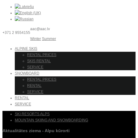
aac@aac.lv
+371 2 9554155
Winter
Summer
ALPINE SKIS
RENTAL PRICES
SKIS RENTAL
SERVICE
SNOWBOARD
RENTAL PRICES
RENTAL
SERVICE
RENTAL
SERVICE
SKI RESORTS ALPS
MOUNTAIN SKIING AND SNOWBOARDING
Aktualitātes ziema - Alpu kūrorti