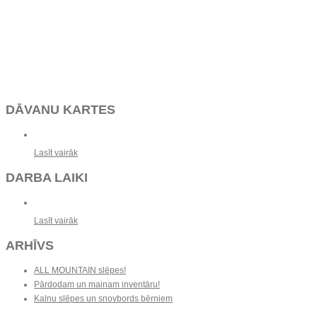
DĀVANU KARTES
Lasīt vairāk
DARBA LAIKI
Lasīt vairāk
ARHĪVS
ALL MOUNTAIN slēpes!
Pārdodam un mainam inventāru!
Kalnu slēpes un snovbords bērniem