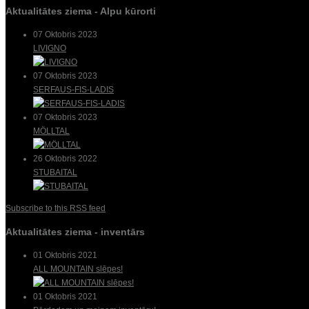
Aktualitātes ziema - Alpu kūrorti
07 Oktobris 2023
LIVIGNO
07 Oktobris 2023
SERFAUS-FIS-LADIS
07 Oktobris 2023
MÖLLTAL
26 Oktobris 2022
STUBAITAL
Subscribe to this RSS feed
Aktualitātes ziema - inventārs
01 Oktobris 2021
ALL MOUNTAIN slēpes!
01 Oktobris 2021