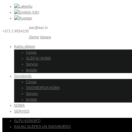
aac@aac.lv
+371 2 9554155
Ziema
Vasara
Kalnu slēpes
Cenas
SLĒPJU NOMA
Serviss
Iegāde
Snovbords
Cenas
SNOVBORDA NOMA
Serviss
Iegāde
NOMA
SERVISS
ALPU KŪRORTI
KALNU SLĒPES UN SNOVBORDS