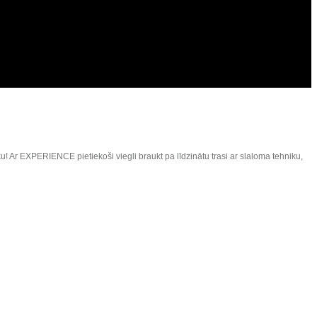
Ar EXPERIENCE pietiekoši viegli braukt pa līdzinātu trasi ar slaloma tehniku,