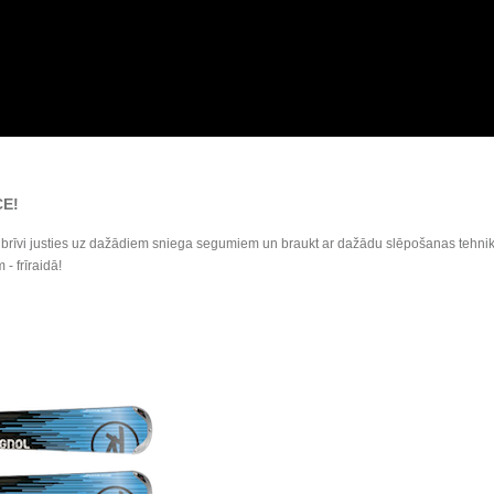
CE
!
rīvi justies uz dažādiem sniega segumiem un braukt ar dažādu slēpošanas tehniku! 
- frīraidā!