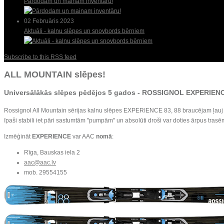
Pārdodam un mainam inventāru!
02 Februāris 2023
Aktuāli - kalnu slēpes un snovbords bērniem
Subscribe to this RSS feed
ALL MOUNTAIN slēpes!
Universālākās slēpes pēdējos 5 gados -
ROSSIGNOL EXPERIEN
Rossignol All Mountain sērijas kalnu slēpes EXPERIENCE 83, 88 braucējam ļauj b
īpaši stabili iet pāri sastumtām "pumpām" un absolūti droši var doties ārpus trasēm 
Izmēģināt
EXPERIENCE
var AAC
nomā
:
Rīga, Bauskas iela 2
aac@aac.lv
mob. 29554155