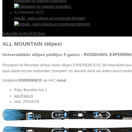
Pārdodam un mainam inventāru!
02 Februāris 2023
Aktuāli - kalnu slēpes un snovbords bērniem
Subscribe to this RSS feed
ALL MOUNTAIN slēpes!
Universālākās slēpes pēdējos 5 gados -
ROSSIGNOL EXPERIEN
Rossignol All Mountain sērijas kalnu slēpes EXPERIENCE 83, 88 braucējam ļauj b
īpaši stabili iet pāri sastumtām "pumpām" un absolūti droši var doties ārpus trasēm 
Izmēģināt
EXPERIENCE
var AAC
nomā
:
Rīga, Bauskas iela 2
aac@aac.lv
mob. 29554155