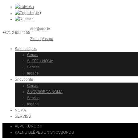
aac@aac.lv
+371 2 9554155
Ziema
Vasara
Kalnu slēpes
Cenas
SLĒPJU NOMA
Serviss
Iegāde
Snovbords
Cenas
SNOVBORDA NOMA
Serviss
Iegāde
NOMA
SERVISS
ALPU KŪRORTI
KALNU SLĒPES UN SNOVBORDS