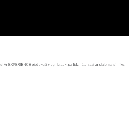
Ar EXPERIENCE pietiekoši viegli braukt pa līdzinātu trasi ar slaloma tehniku,