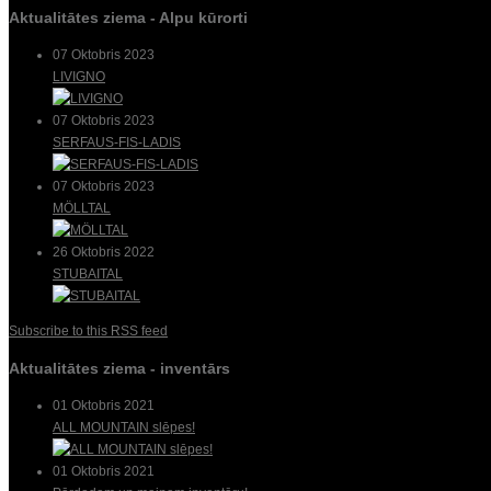
Aktualitātes ziema - Alpu kūrorti
07 Oktobris 2023
LIVIGNO
07 Oktobris 2023
SERFAUS-FIS-LADIS
07 Oktobris 2023
MÖLLTAL
26 Oktobris 2022
STUBAITAL
Subscribe to this RSS feed
Aktualitātes ziema - inventārs
01 Oktobris 2021
ALL MOUNTAIN slēpes!
01 Oktobris 2021