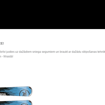
CE
!
rīvi justies uz dažādiem sniega segumiem un braukt ar dažādu slēpošanas tehniku! 
- frīraidā!