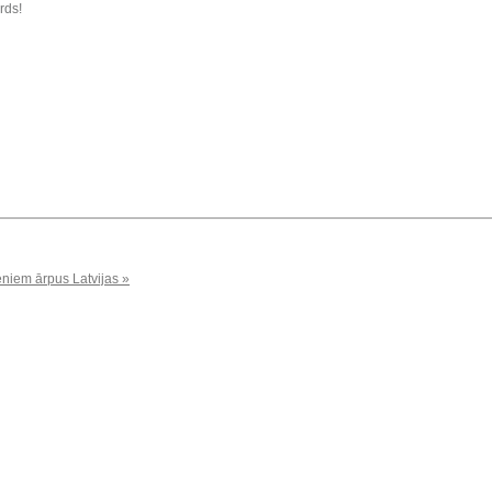
rds!
niem ārpus Latvijas »