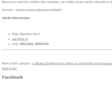
Braucot uz kalniem, izvēlies labu inventāru, lai nedēļu trasēs varētu izbaudīt no si
Atceries - ziemas priekus jābauda kvalitatīvi!
Vairāk informācijas:
Rīga, Bauskas iela 2
aac@aac.lv
mob.
29511062, 29554155
More in this category:
« Zābaku žāvētāji
Kalnu slēpju un snovborda noma braucie
back to top
Facebook