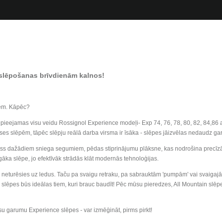
slēpošanas brīvdienām kalnos!
iem. Kāpēc?
ieejamas visu veidu Rossignol Experience modeļi- Exp 74, 76, 78, 80, 82, 84,86 ar
ases slēpēm, tāpēc slēpju reālā darba virsma ir īsāka - slēpes jāizvēlas nedaudz ga
omiss dažādiem sniega segumiem, pēdas stiprinājumu plāksne, kas nodrošina precīzā
ārgāka slēpe, jo efektīvāk strādās klāt modernās tehnoloģijas.
i neturēsies uz ledus. Taču pa svaigu retraku, pa sabrauktām 'pumpām' vai svaigajā s
 slēpes būs ideālas tiem, kuri brauc baudīt! Pēc mūsu pieredzes, All Mountain slēpes
u garumu Experience slēpes - var izmēģināt, pirms pirkt!