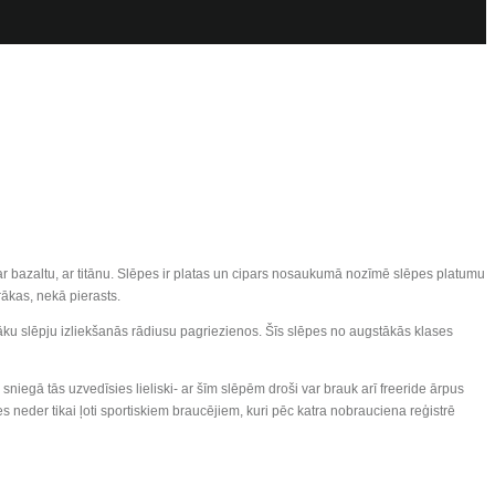
 bazaltu, ar titānu. Slēpes ir platas un cipars nosaukumā nozīmē slēpes platumu
rākas, nekā pierasts.
ku slēpju izliekšanās rādiusu pagriezienos. Šīs slēpes no augstākās klases
niegā tās uzvedīsies lieliski- ar šīm slēpēm droši var brauk arī freeride ārpus
 neder tikai ļoti sportiskiem braucējiem, kuri pēc katra nobrauciena reģistrē