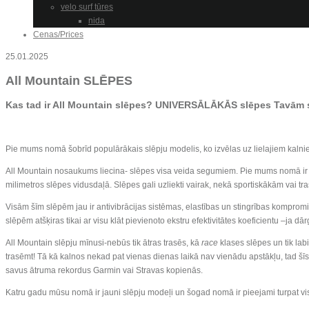
velo surf tūres
nida
Cenas/Prices
25.01.2025
All Mountain SLĒPES
Kas tad ir All Mountain slēpes? UNIVERSĀLĀKĀS slēpes Tavām 
Pie mums nomā šobrīd populārākais slēpju modelis, ko izvēlas uz lielajiem kaln
All Mountain nosaukums liecina- slēpes visa veida segumiem. Pie mums nomā ir p
milimetros slēpes vidusdaļā. Slēpes gali uzliekti vairak, nekā sportiskākām vai tr
Visām šīm slēpēm jau ir antivibrācijas sistēmas, elastības un stingrības kompr
slēpēm atšķiras tikai ar visu klāt pievienoto ekstru efektivitātes koeficientu –ja d
All Mountain slēpju mīnusi-nebūs tik ātras trasēs, kā
race
klases slēpes un tik lab
trasēmt! Tā kā kalnos nekad pat vienas dienas laikā nav vienādu apstākļu, tad šīs
savus ātruma rekordus Garmin vai Stravas kopienās.
Katru gadu mūsu nomā ir jauni slēpju modeļi un šogad nomā ir pieejami turpat vis