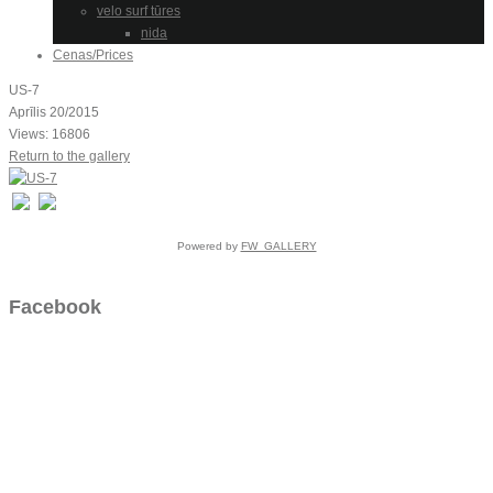
velo surf tūres
nida
Cenas/Prices
US-7
Aprīlis 20/2015
Views: 16806
Return to the gallery
Powered by
FW_GALLERY
Facebook