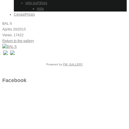
velo surf tūres
nida
Cenas/Prices
BAL-5
Aprīlis 20/2015
Views: 17422
Return to the gallery
Powered by
FW_GALLERY
Facebook