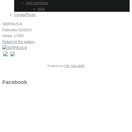
velo surf tūres
nida
Cenas/Prices
SERFAUS-6
Februāris 02/2015
Views: 17387
Return to the gallery
Powered by
FW_GALLERY
Facebook