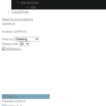
velo surf tūres
nida
Cenas/Prices
Return to list of galleries
SERFAUS
Austrijas SERFAUS
Order by:
Display limit:
SERFAUS-1
Februāris 02/2015