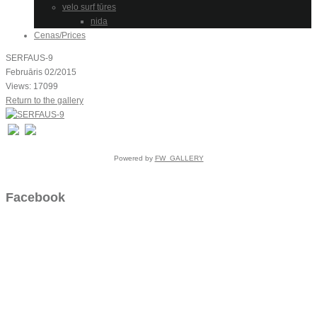
velo surf tūres
nida
Cenas/Prices
SERFAUS-9
Februāris 02/2015
Views: 17099
Return to the gallery
Powered by
FW_GALLERY
Facebook