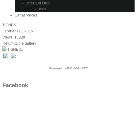
velo surf tūres
nida
Cenas/Prices
TIGNES1
Februāris 03/2015
Views: 18329
Return to the gallery
Powered by
FW_GALLERY
Facebook