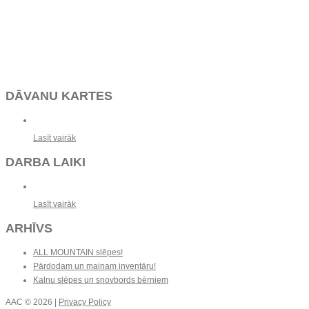
DĀVANU KARTES
Lasīt vairāk
DARBA LAIKI
Lasīt vairāk
ARHĪVS
ALL MOUNTAIN slēpes!
Pārdodam un mainam inventāru!
Kalnu slēpes un snovbords bērniem
AAC
© 2026 |
Privacy Policy