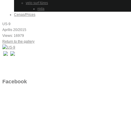
velo surf tūres
nida
Cenas/Prices
US-9
Aprīlis 20/2015
Views: 16979
Return to the gallery
Facebook