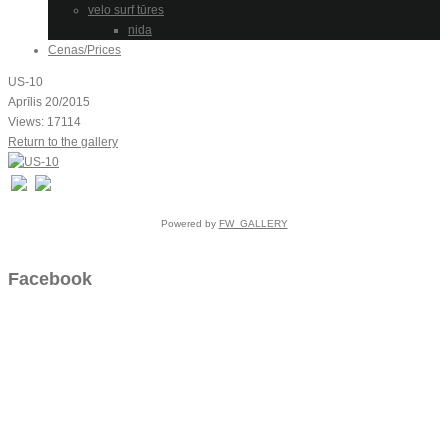
velo surf tūres
nida
Cenas/Prices
US-10
Aprīlis 20/2015
Views: 17114
Return to the gallery
Powered by
FW_GALLERY
Facebook