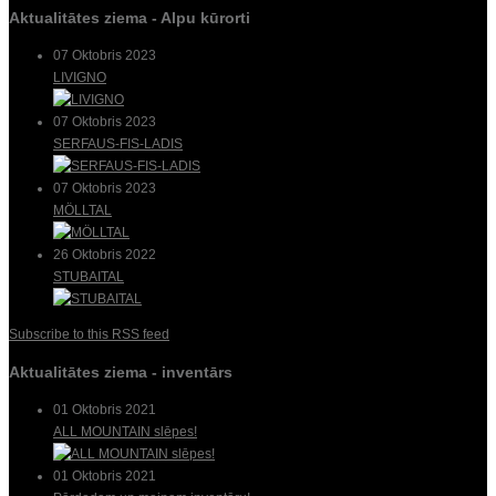
Aktualitātes ziema - Alpu kūrorti
07 Oktobris 2023
LIVIGNO
07 Oktobris 2023
SERFAUS-FIS-LADIS
07 Oktobris 2023
MÖLLTAL
26 Oktobris 2022
STUBAITAL
Subscribe to this RSS feed
Aktualitātes ziema - inventārs
01 Oktobris 2021
ALL MOUNTAIN slēpes!
01 Oktobris 2021