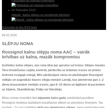
Pārdodam un mainam inventāru!
02 Februāris 2023
Aktuāli - kalnu slēpes un snovbords bērniem
Subscribe to this RSS feed
06.02.2026
SLĒPJU NOMA
Rossignol kalnu slēpju noma AAC – vairāk
brīvības uz kalna, mazāk kompromisu
Izvēloties kalnu slēpes, nav runa tikai par garumu vai krāsu. Slēpes nosaka
Tavu braukšanas sajūtu, kontroli, pārliecību uz ledainas trases un prieku
ienirstot svaigajā sniegā. Mēs
piedāvājam vienu no
plašākajām Rossignol
vidējās un augstākās klases slēpju nomām Latvijā
, kas piemērota gan
1–2
dienu braucieniem vietējās trasēs
, gan
8–10 dienu un ilgākiem braucieniem
uz Alpiem, Skandināviju, Poliju vai Slovākiju
.
Mūsu nomas inventārs tiek
atjaunots katru gadu
, piedāvājot jaunākos
Rossignol modeļus dažādiem braukšanas stiliem un pieredzes līmeņiem. Tas
nozīmē – Tu vari izvēlēties
tieši sev piemērotas slēpes
, nevis pielāgoties tam,