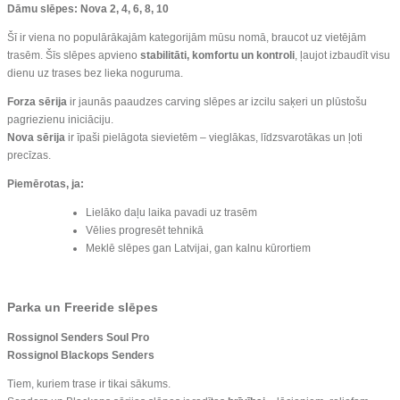
Dāmu slēpes: Nova 2, 4, 6, 8, 10
Šī ir viena no populārākajām kategorijām mūsu nomā, braucot uz vietējām
trasēm. Šīs slēpes apvieno
stabilitāti, komfortu un kontroli
, ļaujot izbaudīt visu
dienu uz trases bez lieka noguruma.
Forza sērija
ir jaunās paaudzes carving slēpes ar izcilu saķeri un plūstošu
pagriezienu iniciāciju.
Nova sērija
ir īpaši pielāgota sievietēm – vieglākas, līdzsvarotākas un ļoti
precīzas.
Piemērotas, ja:
Lielāko daļu laika pavadi uz trasēm
Vēlies progresēt tehnikā
Meklē slēpes gan Latvijai, gan kalnu kūrortiem
Parka un Freeride slēpes
Rossignol Senders Soul Pro
Rossignol Blackops Senders
Tiem, kuriem trase ir tikai sākums.