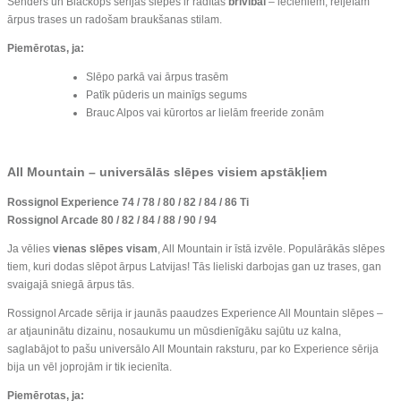
Senders un Blackops sērijas slēpes ir radītas
brīvībai
– lēcieniem, reljefam
ārpus trases un radošam braukšanas stilam.
Piemērotas, ja:
Slēpo parkā vai ārpus trasēm
Patīk pūderis un mainīgs segums
Brauc Alpos vai kūrortos ar lielām freeride zonām
All Mountain – universālās slēpes visiem apstākļiem
Rossignol Experience 74 / 78 / 80 / 82 / 84 / 86 Ti
Rossignol Arcade 80 / 82 / 84 / 88 / 90 / 94
Ja vēlies
vienas slēpes visam
, All Mountain ir īstā izvēle. Populārākās slēpes
tiem, kuri dodas slēpot ārpus Latvijas! Tās lieliski darbojas gan uz trases, gan
svaigajā sniegā ārpus tās.
Rossignol Arcade sērija ir jaunās paaudzes Experience All Mountain slēpes –
ar atjauninātu dizainu, nosaukumu un mūsdienīgāku sajūtu uz kalna,
saglabājot to pašu universālo All Mountain raksturu, par ko Experience sērija
bija un vēl joprojām ir tik iecienīta.
Piemērotas, ja: