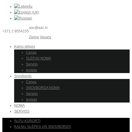
aac@aac.lv
+371 2 9554155
Ziema
Vasara
Kalnu slēpes
Cenas
SLĒPJU NOMA
Serviss
Iegāde
Snovbords
Cenas
SNOVBORDA NOMA
Serviss
Iegāde
NOMA
SERVISS
ALPU KŪRORTI
KALNU SLĒPES UN SNOVBORDS