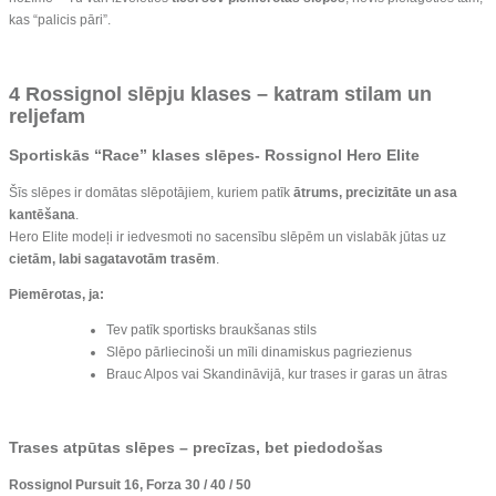
kas “palicis pāri”.
4 Rossignol slēpju klases – katram stilam un
reljefam
Sportiskās “Race” klases slēpes-
Rossignol Hero Elite
Šīs slēpes ir domātas slēpotājiem, kuriem patīk
ātrums, precizitāte un asa
kantēšana
.
Hero Elite modeļi ir iedvesmoti no sacensību slēpēm un vislabāk jūtas uz
cietām, labi sagatavotām trasēm
.
Piemērotas, ja:
Tev patīk sportisks braukšanas stils
Slēpo pārliecinoši un mīli dinamiskus pagriezienus
Brauc Alpos vai Skandināvijā, kur trases ir garas un ātras
Trases atpūtas slēpes – precīzas, bet piedodošas
Rossignol Pursuit 16, Forza 30 / 40 / 50