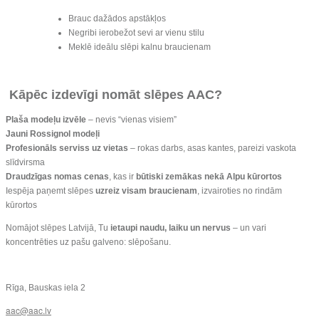
Brauc dažādos apstākļos
Negribi ierobežot sevi ar vienu stilu
Meklē ideālu slēpi kalnu braucienam
Kāpēc izdevīgi nomāt slēpes AAC?
Plaša modeļu izvēle
– nevis “vienas visiem”
Jauni Rossignol modeļi
Profesionāls serviss uz vietas
– rokas darbs, asas kantes, pareizi vaskota
slīdvirsma
Draudzīgas nomas cenas
, kas ir
būtiski zemākas nekā Alpu kūrortos
Iespēja paņemt slēpes
uzreiz visam braucienam
, izvairoties no rindām
kūrortos
Nomājot slēpes Latvijā, Tu
ietaupi naudu, laiku un nervus
– un vari
koncentrēties uz pašu galveno: slēpošanu.
Rīga, Bauskas iela 2
aac@aac.lv