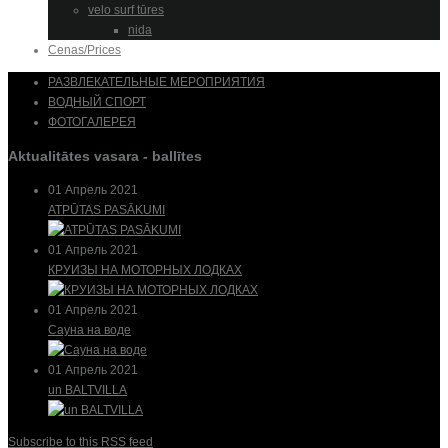
velo surf tūres
nida
Cenas/Prices
РАЗВЛЕКАТЕЛЬНЫЕ МЕРОПРИЯТИЯ
ВОДНЫЙ СПОРТ
ФОТОГАЛЕРЕЯ
Aktualitātes vasara - ballītes
01 Апрель 2021
ATPŪTAS PASĀKUMI
01 Апрель 2021
КРУИЗЫ НА МОТОРНЫХ ЛОДКАХ
01 Апрель 2021
Сауна на воде
01 Апрель 2021
un BALTVILLA
Subscribe to this RSS feed