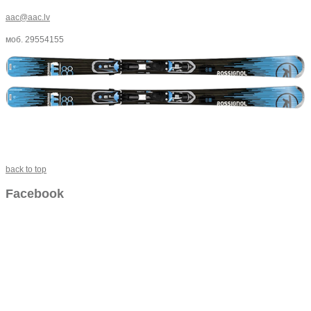
aac@aac.lv
моб. 29554155
back to top
Facebook