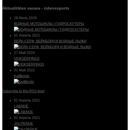
Aktualitātes vasara - ūdenssports
28 Июль 2026
ВОДНЫЕ МОТОЦИКЛЫ / ГИДРОСКУТЕРЫ
01 Апрель 2021
ВЕЙК-СЕРФ, ВЕЙКБОРД И ВОДНЫЕ ЛЫЖИ
27 Май 2024
VEIKSĒRFINGS
01 Май 2022
KaitBords
Subscribe to this RSS feed
01 Апрель 2021
LABĀKIE
01 Апрель 2021
JAUTRĀKIE