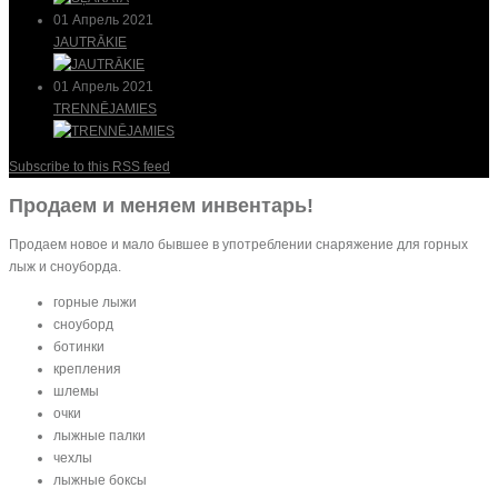
01 Апрель 2021
JAUTRĀKIE
01 Апрель 2021
TRENNĒJAMIES
Subscribe to this RSS feed
Продаем и меняем инвентарь!
Продаем новое и мало бывшее в употреблении снаряжение для горных
лыж и сноуборда.
горные лыжи
сноуборд
ботинки
крепления
шлемы
очки
лыжные палки
чехлы
лыжные боксы