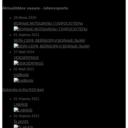
Aktualitātes vasara - ūdenssports
28 Июль 2026
ВОДНЫЕ МОТОЦИКЛЫ / ГИДРОСКУТЕРЫ
01 Апрель 2021
ВЕЙК-СЕРФ, ВЕЙКБОРД И ВОДНЫЕ ЛЫЖИ
27 Май 2024
VEIKSĒRFINGS
01 Май 2022
KaitBords
Subscribe to this RSS feed
01 Апрель 2021
LABĀKIE
01 Апрель 2021
ŠĻAKATA