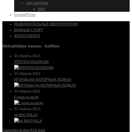
velo surf tūres
nida
Cenas/Prices
РАЗВЛЕКАТЕЛЬНЫЕ МЕРОПРИЯТИЯ
ВОДНЫЙ СПОРТ
ФОТОГАЛЕРЕЯ
Aktualitātes vasara - ballītes
01 Апрель 2021
ATPŪTAS PASĀKUMI
01 Апрель 2021
КРУИЗЫ НА МОТОРНЫХ ЛОДКАХ
01 Апрель 2021
Сауна на воде
01 Апрель 2021
un BALTVILLA
Subscribe to this RSS feed