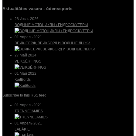
Aktualitātes vasara - ūdenssports
28 Июль 2026
ВОДНЫЕ МОТОЦИКЛЫ / ГИДРОСКУТЕРЫ
01 Апрель 2021
ВЕЙК-СЕРФ, ВЕЙКБОРД И ВОДНЫЕ ЛЫЖИ
27 Май 2024
VEIKSĒRFINGS
01 Май 2022
KaitBords
Subscribe to this RSS feed
01 Апрель 2021
TRENNĒJAMIES
01 Апрель 2021
LABĀKIE