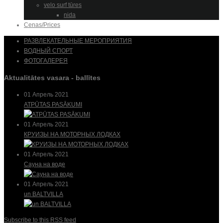
velo surf tūres
nida
Cenas/Prices
РАЗВЛЕКАТЕЛЬНЫЕ МЕРОПРИЯТИЯ
ВОДНЫЙ СПОРТ
ФОТОГАЛЕРЕЯ
Aktualitātes vasara - ballītes
01 Апрель 2021
ATPŪTAS PASĀKUMI
01 Апрель 2021
КРУИЗЫ НА МОТОРНЫХ ЛОДКАХ
01 Апрель 2021
Сауна на воде
01 Апрель 2021
un BALTVILLA
Subscribe to this RSS feed