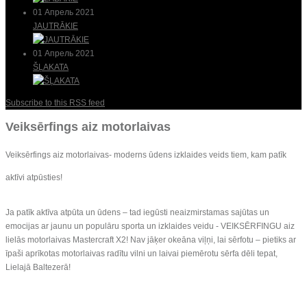
01 Апрель 2021
JAUTRĀKIE
01 Апрель 2021
ŠĻAKATA
Subscribe to this RSS feed
Veiksērfings aiz motorlaivas
Veiksērfings aiz motorlaivas- moderns ūdens izklaides veids tiem, kam patīk
aktīvi atpūsties!
Ja patīk aktīva atpūta un ūdens – tad iegūsti neaizmirstamas sajūtas un
emocijas ar jaunu un populāru sporta un izklaides veidu - VEIKSĒRFINGU aiz
lielās motorlaivas Mastercraft X2! Nav jāķer okeāna viļņi, lai sērfotu – pietiks ar
īpaši aprīkotas motorlaivas radītu vilni un laivai piemērotu sērfa dēli tepat,
Lielajā Baltezerā!