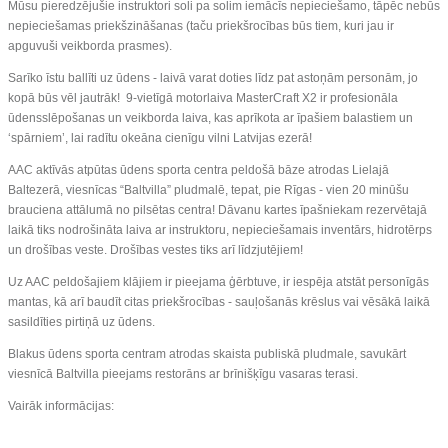
Mūsu pieredzējušie instruktori soli pa solim iemācīs nepieciešamo, tāpēc nebūs
nepieciešamas priekšzināšanas (taču priekšrocības būs tiem, kuri jau ir
apguvuši veikborda prasmes).
Sarīko īstu ballīti uz ūdens - laivā varat doties līdz pat astoņām personām, jo
kopā būs vēl jautrāk! 9-vietīgā motorlaiva MasterCraft X2 ir profesionāla
ūdensslēpošanas un veikborda laiva, kas aprīkota ar īpašiem balastiem un
‘spārniem’, lai radītu okeāna cienīgu vilni Latvijas ezerā!
AAC aktīvās atpūtas ūdens sporta centra peldošā bāze atrodas Lielajā
Baltezerā, viesnīcas “Baltvilla” pludmalē, tepat, pie Rīgas - vien 20 minūšu
brauciena attālumā no pilsētas centra! Dāvanu kartes īpašniekam rezervētajā
laikā tiks nodrošināta laiva ar instruktoru, nepieciešamais inventārs, hidrotērps
un drošības veste. Drošības vestes tiks arī līdzjutējiem!
Uz AAC peldošajiem klājiem ir pieejama ģērbtuve, ir iespēja atstāt personīgās
mantas, kā arī baudīt citas priekšrocības - sauļošanās krēslus vai vēsākā laikā
sasildīties pirtiņā uz ūdens.
Blakus ūdens sporta centram atrodas skaista publiskā pludmale, savukārt
viesnīcā Baltvilla pieejams restorāns ar brīnišķīgu vasaras terasi.
Vairāk informācijas: