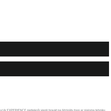
Ar EXPERIENCE pietiekoši viegli braukt pa līdzinātu trasi ar slaloma tehniku,