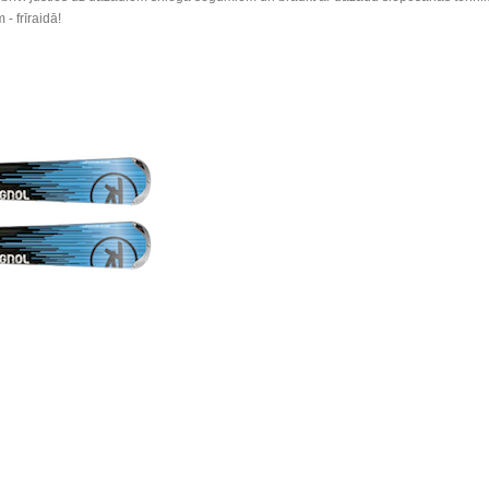
- frīraidā!