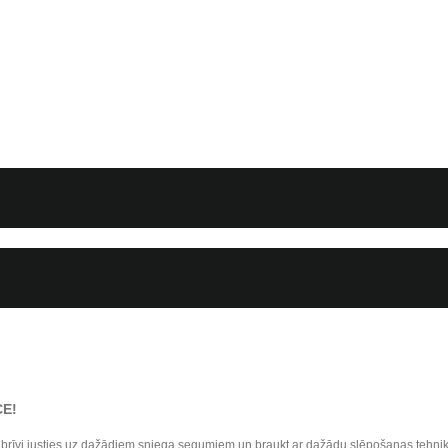
CE
!
rīvi justies uz dažādiem sniega segumiem un braukt ar dažādu slēpošanas tehniku! 