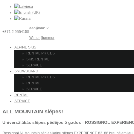
aac@aac.lv
+371 2 9554155
Winter
Summer
ALPINE SKIS
RENTAL PRICES
SKIS RENTAL
SERVICE
SNOWBOARD
RENTAL PRICES
RENTAL
SERVICE
RENTAL
SERVICE
ALL MOUNTAIN slēpes!
Universālākās slēpes pēdējos 5 gados -
ROSSIGNOL EXPERIEN
Rossignol All Mountain sērijas kalnu slēpes EXPERIENCE 83, 88 braucējam ļauj b