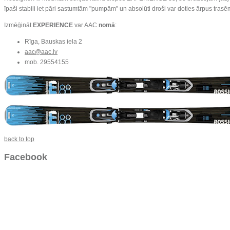
īpaši stabili iet pāri sastumtām "pumpām" un absolūti droši var doties ārpus trasēm 
Izmēģināt
EXPERIENCE
var AAC
nomā
:
Rīga, Bauskas iela 2
aac@aac.lv
mob. 29554155
back to top
Facebook