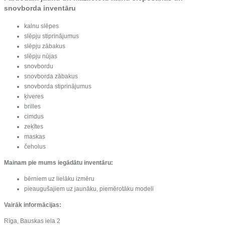
snovborda inventāru
kalnu slēpes
slēpju stiprinājumus
slēpju zābakus
slēpju nūjas
snovbordu
snovborda zābakus
snovborda stiprinājumus
ķiveres
brilles
cimdus
zeķītes
maskas
čeholus
Mainam pie mums iegādātu inventāru:
bērniem uz lielāku izmēru
pieaugušajiem uz jaunāku, piemērotāku modeli
Vairāk informācijas:
Rīga, Bauskas iela 2