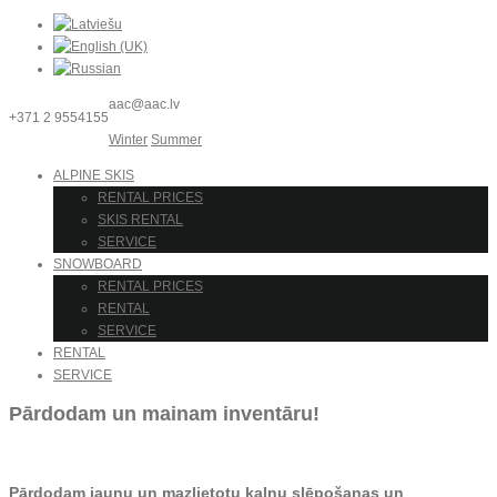
aac@aac.lv
+371 2 9554155
Winter
Summer
ALPINE SKIS
RENTAL PRICES
SKIS RENTAL
SERVICE
SNOWBOARD
RENTAL PRICES
RENTAL
SERVICE
RENTAL
SERVICE
Pārdodam un mainam inventāru!
Pārdodam jaunu un mazlietotu kalnu slēpošanas un