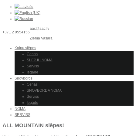
aac@aac.lv
+371 2 9554155
Ziema
Vasara
Kalnu slēpes
Cenas
SLĒPJU NOMA
Serviss
Iegāde
Snovbords
Cenas
SNOVBORDA NOMA
Serviss
Iegāde
NOMA
SERVISS
ALL MOUNTAIN slēpes!