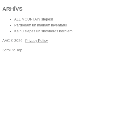
ARHĪVS
ALL MOUNTAIN slēpes!
Pārdodam un mainam inventāru!
Kalnu slēpes un snovbords bērniem
AAC
© 2026 |
Privacy Policy
Scroll to Top