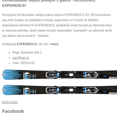
Universālākās slēpes pēdējos 5 gados -
ROSSIGNOL
EXPERIENCE
!
Rossignol All Mountain sērijas kalnu slēpes EXPERIENCE 83, 88 braucējam
ļauj brīvi justies uz dažādiem sniega segumiem un braukt ar dažādu
slēpošanas tehniku! Ar EXPERIENCE pietiekoši viegli braukt pa līdzinātu trasi
ar slaloma tehniku, īpaši stabili iet pāri sastumtām "pumpām" un absolūti droši
var doties ārpus trasēm - frīraidā!
Izmēģināt
EXPERIENCE
var AAC
nomā
:
Rīga, Bauskas iela 2
aac@aac.lv
mob. 29554155
back to top
Facebook