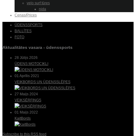
velo surf tūres
nida
Cenas/Prices
ŪDENSSPORTS
BALLĪTES
FOTO
Aktualitātes vasara - ūdenssports
28 Jūlijs 2026
ŪDENS MOTOCIKLI
01 Aprīlis 2021
VEIKBORDS UN ŪDENSSLĒPES
27 Maijs 2024
VEIKSĒRFINGS
01 Maijs 2022
KaitBords
Subscribe to this RSS feed