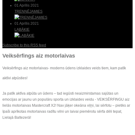
01 Aprīlis 2021
TRENNĒJAMIES
01 Aprīlis 2021
LABĀKIE
Subscribe to this RSS feed
Veiksērfings aiz motorlaivas
Veiksērfings aiz motorlaivas- moderns ūdens izklaides veids tiem, kam patīk
aktīvi atpūsties!
Ja patīk aktīva atpūta un ūdens – tad iegūsti neaizmirstamas sajūtas un
emocijas ar jaunu un populāru sporta un izklaides veidu - VEIKSĒRFINGU aiz
lielās motorlaivas Mastercraft X2! Nav jāķer okeāna viļņi, lai sērfotu – pietiks ar
īpaši aprīkotas motorlaivas radītu vilni un laivai piemērotu sērfa dēli tepat,
Lielajā Baltezerā!