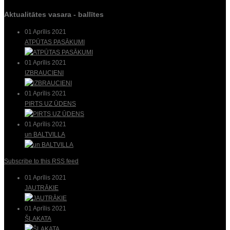
Aktualitātes vasara - ballītes
01 Aprīlis 2021
ATPŪTAS PASĀKUMI
01 Aprīlis 2021
IZBRAUCIENI
01 Aprīlis 2021
PIRTS UZ ŪDENS
01 Aprīlis 2021
un BALTVILLA
Subscribe to this RSS feed
01 Aprīlis 2021
JAUTRĀKIE
01 Aprīlis 2021
ŠĻAKATA