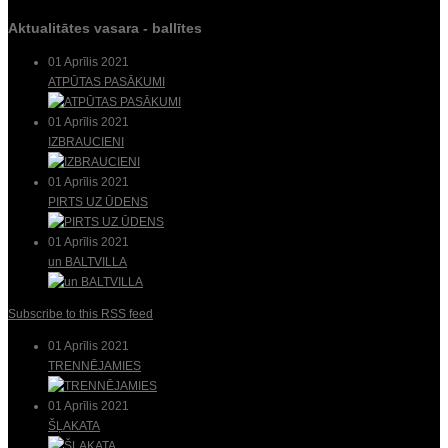
Aktualitātes vasara - ballītes
01 Aprīlis 2021
ATPŪTAS PASĀKUMI
01 Aprīlis 2021
IZBRAUCIENI
01 Aprīlis 2021
PIRTS UZ ŪDENS
01 Aprīlis 2021
un BALTVILLA
Subscribe to this RSS feed
01 Aprīlis 2021
TRENNĒJAMIES
01 Aprīlis 2021
ŠĻAKATA