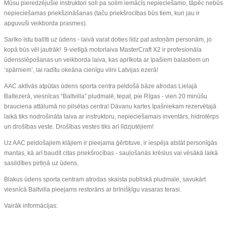
Mūsu pieredzējušie instruktori soli pa solim iemācīs nepieciešamo, tāpēc nebūs
nepieciešamas priekšzināšanas (taču priekšrocības būs tiem, kuri jau ir
apguvuši veikborda prasmes).
Sarīko īstu ballīti uz ūdens - laivā varat doties līdz pat astoņām personām, jo
kopā būs vēl jautrāk! 9-vietīgā motorlaiva MasterCraft X2 ir profesionāla
ūdensslēpošanas un veikborda laiva, kas aprīkota ar īpašiem balastiem un
‘spārniem’, lai radītu okeāna cienīgu vilni Latvijas ezerā!
AAC aktīvās atpūtas ūdens sporta centra peldošā bāze atrodas Lielajā
Baltezerā, viesnīcas “Baltvilla” pludmalē, tepat, pie Rīgas - vien 20 minūšu
brauciena attālumā no pilsētas centra! Dāvanu kartes īpašniekam rezervētajā
laikā tiks nodrošināta laiva ar instruktoru, nepieciešamais inventārs, hidrotērps
un drošības veste. Drošības vestes tiks arī līdzjutējiem!
Uz AAC peldošajiem klājiem ir pieejama ģērbtuve, ir iespēja atstāt personīgās
mantas, kā arī baudīt citas priekšrocības - sauļošanās krēslus vai vēsākā laikā
sasildīties pirtiņā uz ūdens.
Blakus ūdens sporta centram atrodas skaista publiskā pludmale, savukārt
viesnīcā Baltvilla pieejams restorāns ar brīnišķīgu vasaras terasi.
Vairāk informācijas: