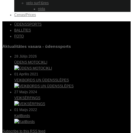
velo surf tūres
nida
Cenas/Prices
ŪDENSSPORTS
BALLĪTES
FOTO
Aktualitātes vasara - ūdenssports
28 Jūlijs 2026
ŪDENS MOTOCIKLI
01 Aprīlis 2021
VEIKBORDS UN ŪDENSSLĒPES
27 Maijs 2024
VEIKSĒRFINGS
01 Maijs 2022
KaitBords
Subscribe to this RSS feed