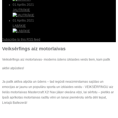
01 Aprīlis 2021
JAUTRĀKIE
01 Aprīlis 2021
LABĀKIE
Subscribe to this RSS feed
Veiksērfings aiz motorlaivas
Veiksērfings aiz motorlaivas- moderns ūdens izklaides veids tiem, kam patīk
aktīvi atpūsties!
Ja patīk aktīva atpūta un ūdens – tad iegūsti neaizmirstamas sajūtas un
emocijas ar jaunu un populāru sporta un izklaides veidu - VEIKSĒRFINGU aiz
lielās motorlaivas Mastercraft X2! Nav jāķer okeāna viļņi, lai sērfotu – pietiks ar
īpaši aprīkotas motorlaivas radītu vilni un laivai piemērotu sērfa dēli tepat,
Lielajā Baltezerā!