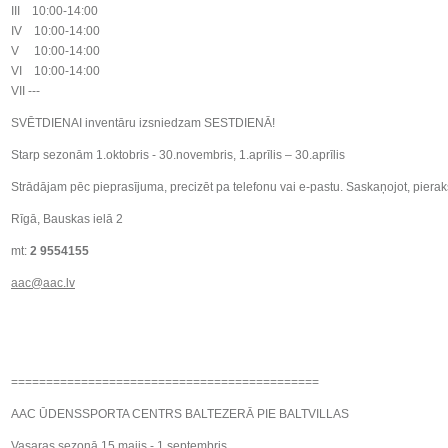
III 10:00-14:00
IV 10:00-14:00
V 10:00-14:00
VI 10:00-14:00
VII ---
SVĒTDIENAI inventāru izsniedzam SESTDIENĀ!
Starp sezonām 1.oktobris - 30.novembris, 1.aprīlis – 30.aprīlis
Strādājam pēc pieprasījuma, precizēt pa telefonu vai e-pastu. Saskaņojot, pierak
Rīgā, Bauskas ielā 2
mt:
2 9554155
aac@aac.lv
============================================
AAC ŪDENSSPORTA CENTRS BALTEZERĀ PIE BALTVILLAS
Vasaras sezonā 15.maijs - 1.septembris