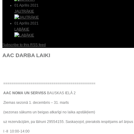
01 Aprīlis 2021
JAUTRĀKIE
01 Aprīlis 2021
LABĀKIE
Subscribe to this RSS feed
AAC DARBA LAIKI
============================================
AAC NOMA UN SERVISS
BAUSKAS IELĀ 2
Ziemas sezonā 1. decembris – 31. marts
(sezonas sākums un beigas atkarīgi no laika apstākļiem)
uz rezervācijām, pa tālruni 29554155. Saskaņojot, pieraksts iespējams arī ārpus 
I -II 10:00-14:00