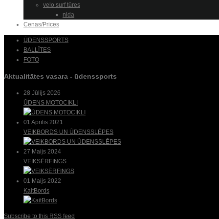
velo surf tūres
nida
Cenas/Prices
ŪDENSSPORTS
BALLĪTES
FOTO
Aktualitātes vasara - ūdenssports
28 Jūlijs 2026
ŪDENS MOTOCIKLI
01 Aprīlis 2021
VEIKBORDS UN ŪDENSSLĒPES
27 Maijs 2024
VEIKSĒRFINGS
01 Maijs 2022
KaitBords
Subscribe to this RSS feed