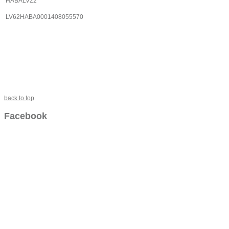
HABALV22
LV62HABA0001408055570
back to top
Facebook