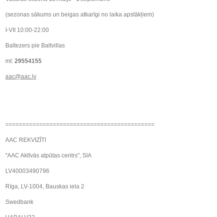
(sezonas sākums un beigas atkarīgi no laika apstākļiem)
I-VII 10:00-22:00
Baltezers pie Baltvillas
mt:
29554155
aac@aac.lv
============================================
AAC REKVIZĪTI
"AAC Aktīvās atpūtas centrs", SIA
LV40003490796
Rīga, LV-1004, Bauskas iela 2
Swedbank