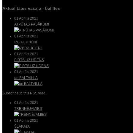
Aktualitātes vasara - ballītes
01 Aprīlis 2021
ATPŪTAS PASĀKUMI
01 Aprīlis 2021
IZBRAUCIENI
01 Aprīlis 2021
PIRTS UZ ŪDENS
01 Aprīlis 2021
un BALTVILLA
Subscribe to this RSS feed
01 Aprīlis 2021
TRENNĒJAMIES
01 Aprīlis 2021
ŠĻAKATA