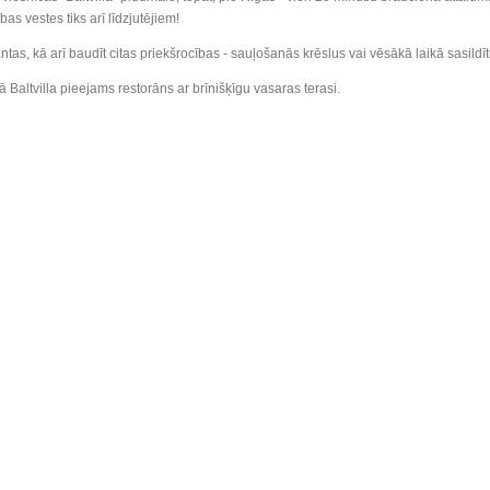
as vestes tiks arī līdzjutējiem!
as, kā arī baudīt citas priekšrocības - sauļošanās krēslus vai vēsākā laikā sasildīt
Baltvilla pieejams restorāns ar brīnišķīgu vasaras terasi.