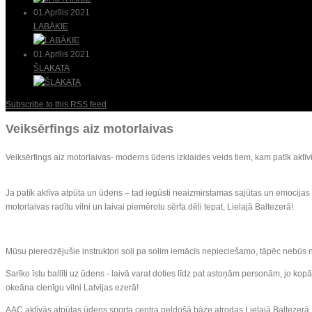
01 Aprīlis 2021
LABĀKIE
01 Aprīlis 2021
ŠĻAKATA
Subscribe to this RSS feed
Veiksērfings aiz motorlaivas
Veiksērfings aiz motorlaivas- moderns ūdens izklaides veids tiem, kam patīk aktīvi
Ja patīk aktīva atpūta un ūdens – tad iegūsti neaizmirstamas sajūtas un emocijas a
motorlaivas radītu vilni un laivai piemērotu sērfa dēli tepat, Lielajā Baltezerā!
Mūsu pieredzējušie instruktori soli pa solim iemācīs nepieciešamo, tāpēc nebūs 
Sarīko īstu ballīti uz ūdens - laivā varat doties līdz pat astoņām personām, jo ko
okeāna cienīgu vilni Latvijas ezerā!
AAC aktīvās atpūtas ūdens sporta centra peldošā bāze atrodas Lielajā Baltezerā, v