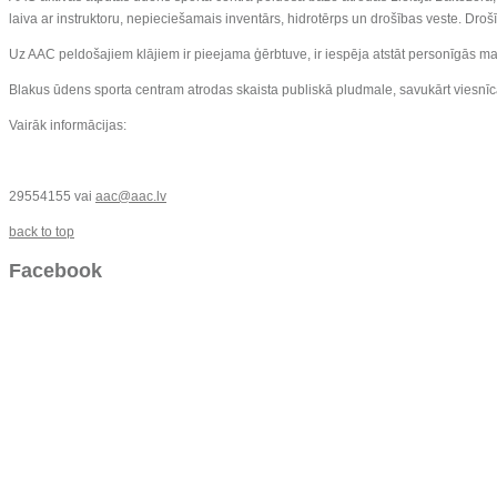
laiva ar instruktoru, nepieciešamais inventārs, hidrotērps un drošības veste. Drošīb
Uz AAC peldošajiem klājiem ir pieejama ģērbtuve, ir iespēja atstāt personīgās mant
Blakus ūdens sporta centram atrodas skaista publiskā pludmale, savukārt viesnīcā 
Vairāk informācijas:
29554155 vai
aac@aac.lv
back to top
Facebook