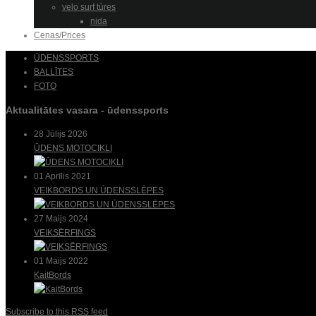
velo surf tūres
nida
Cenas/Prices
ŪDENSSPORTS
BALLĪTES
FOTO
Aktualitātes vasara - ūdenssports
28 Jūlijs 2026
ŪDENS MOTOCIKLI
01 Aprīlis 2021
VEIKBORDS UN ŪDENSSLĒPES
27 Maijs 2024
VEIKSĒRFINGS
01 Maijs 2022
KaitBords
Subscribe to this RSS feed