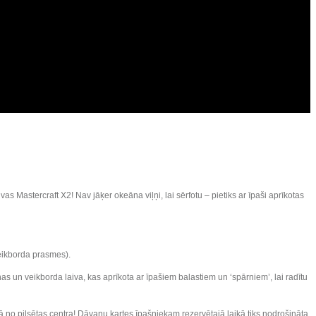
 Mastercraft X2! Nav jāķer okeāna viļņi, lai sērfotu – pietiks ar īpaši aprīkotas
veikborda prasmes).
as un veikborda laiva, kas aprīkota ar īpašiem balastiem un ‘spārniem’, lai radītu
ā no pilsētas centra! Dāvanu kartes īpašniekam rezervētajā laikā tiks nodrošināta