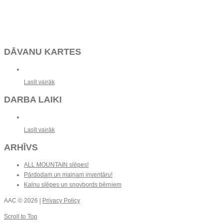
DĀVANU KARTES
Lasīt vairāk
DARBA LAIKI
Lasīt vairāk
ARHĪVS
ALL MOUNTAIN slēpes!
Pārdodam un mainam inventāru!
Kalnu slēpes un snovbords bērniem
AAC
© 2026 |
Privacy Policy
Scroll to Top