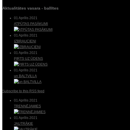
Aktualitātes vasara - ballītes
01 Aprīlis 2021
ATPŪTAS PASĀKUMI
01 Aprīlis 2021
IZBRAUCIENI
01 Aprīlis 2021
PIRTS UZ ŪDENS
01 Aprīlis 2021
un BALTVILLA
Subscribe to this RSS feed
01 Aprīlis 2021
TRENNĒJAMIES
01 Aprīlis 2021
JAUTRĀKIE