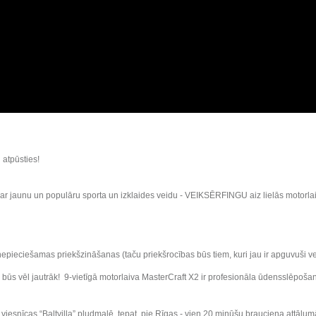
 atpūsties!
r jaunu un populāru sporta un izklaides veidu - VEIKSĒRFINGU aiz lielās motorlaivas
nepieciešamas priekšzināšanas (taču priekšrocības būs tiem, kuri jau ir apguvuši 
pā būs vēl jautrāk! 9-vietīgā motorlaiva MasterCraft X2 ir profesionāla ūdensslēpošan
iesnīcas “Baltvilla” pludmalē, tepat, pie Rīgas - vien 20 minūšu brauciena attālum