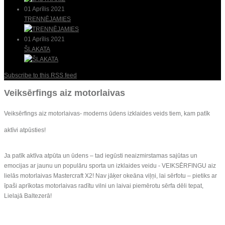
01 Aprīlis 2021
TRENNĒJAMIES
01 Aprīlis 2021
ŠĻAKATA
Subscribe to this RSS feed
Veiksērfings aiz motorlaivas
Veiksērfings aiz motorlaivas- moderns ūdens izklaides veids tiem, kam patīk
aktīvi atpūsties!
Ja patīk aktīva atpūta un ūdens – tad iegūsti neaizmirstamas sajūtas un
emocijas ar jaunu un populāru sporta un izklaides veidu - VEIKSĒRFINGU aiz
lielās motorlaivas Mastercraft X2! Nav jāķer okeāna viļņi, lai sērfotu – pietiks ar
īpaši aprīkotas motorlaivas radītu vilni un laivai piemērotu sērfa dēli tepat,
Lielajā Baltezerā!