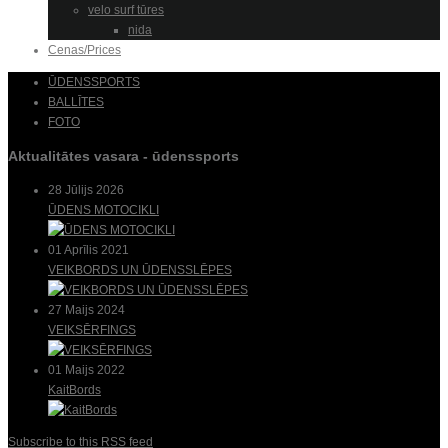
velo surf tūres
nida
Cenas/Prices
ŪDENSSPORTS
BALLĪTES
FOTO
Aktualitātes vasara - ūdenssports
28 Jūlijs 2026
ŪDENS MOTOCIKLI
01 Aprīlis 2021
VEIKBORDS UN ŪDENSSLĒPES
27 Maijs 2024
VEIKSĒRFINGS
01 Maijs 2022
KaitBords
Subscribe to this RSS feed