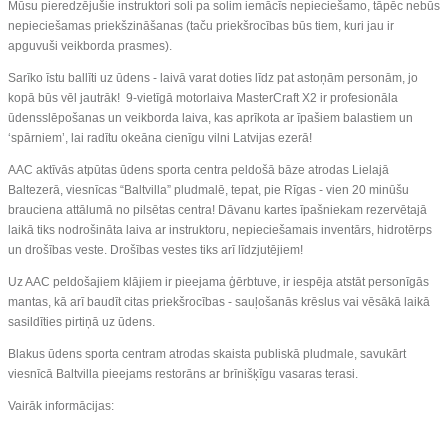
Mūsu pieredzējušie instruktori soli pa solim iemācīs nepieciešamo, tāpēc nebūs
nepieciešamas priekšzināšanas (taču priekšrocības būs tiem, kuri jau ir
apguvuši veikborda prasmes).
Sarīko īstu ballīti uz ūdens - laivā varat doties līdz pat astoņām personām, jo
kopā būs vēl jautrāk! 9-vietīgā motorlaiva MasterCraft X2 ir profesionāla
ūdensslēpošanas un veikborda laiva, kas aprīkota ar īpašiem balastiem un
‘spārniem’, lai radītu okeāna cienīgu vilni Latvijas ezerā!
AAC aktīvās atpūtas ūdens sporta centra peldošā bāze atrodas Lielajā
Baltezerā, viesnīcas “Baltvilla” pludmalē, tepat, pie Rīgas - vien 20 minūšu
brauciena attālumā no pilsētas centra! Dāvanu kartes īpašniekam rezervētajā
laikā tiks nodrošināta laiva ar instruktoru, nepieciešamais inventārs, hidrotērps
un drošības veste. Drošības vestes tiks arī līdzjutējiem!
Uz AAC peldošajiem klājiem ir pieejama ģērbtuve, ir iespēja atstāt personīgās
mantas, kā arī baudīt citas priekšrocības - sauļošanās krēslus vai vēsākā laikā
sasildīties pirtiņā uz ūdens.
Blakus ūdens sporta centram atrodas skaista publiskā pludmale, savukārt
viesnīcā Baltvilla pieejams restorāns ar brīnišķīgu vasaras terasi.
Vairāk informācijas: