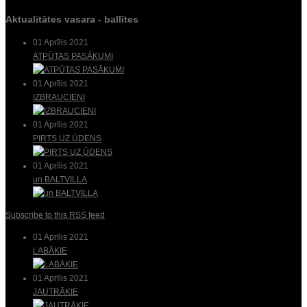
Aktualitātes vasara - ballītes
01 Aprīlis 2021
ATPŪTAS PASĀKUMI
01 Aprīlis 2021
IZBRAUCIENI
01 Aprīlis 2021
PIRTS UZ ŪDENS
01 Aprīlis 2021
un BALTVILLA
Subscribe to this RSS feed
01 Aprīlis 2021
LABĀKIE
01 Aprīlis 2021
JAUTRĀKIE