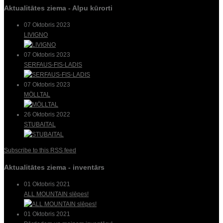
Aktualitātes ziema - Alpu kūrorti
07 Oktobris 2023
LIVIGNO
07 Oktobris 2023
SERFAUS-FIS-LADIS
07 Oktobris 2023
MÖLLTAL
26 Oktobris 2022
STUBAITAL
Subscribe to this RSS feed
Aktualitātes ziema - inventārs
01 Oktobris 2021
ALL MOUNTAIN slēpes!
01 Oktobris 2021