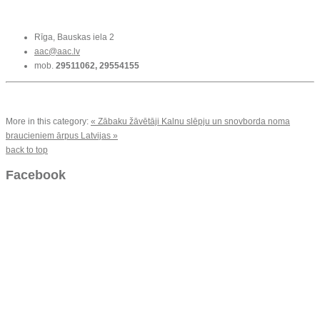
Rīga, Bauskas iela 2
aac@aac.lv
mob.
29511062, 29554155
More in this category:
« Zābaku žāvētāji
Kalnu slēpju un snovborda noma
braucieniem ārpus Latvijas »
back to top
Facebook