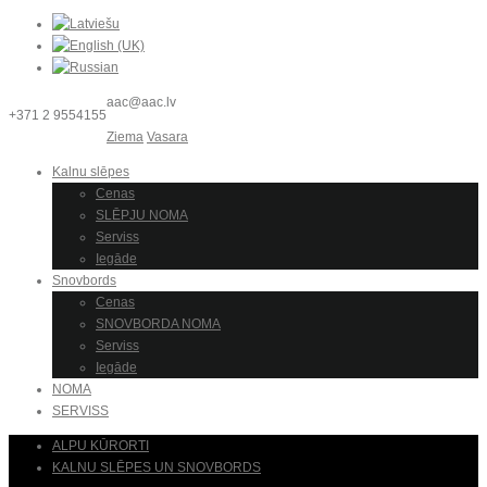
aac@aac.lv
+371 2 9554155
Ziema
Vasara
Kalnu slēpes
Cenas
SLĒPJU NOMA
Serviss
Iegāde
Snovbords
Cenas
SNOVBORDA NOMA
Serviss
Iegāde
NOMA
SERVISS
ALPU KŪRORTI
KALNU SLĒPES UN SNOVBORDS