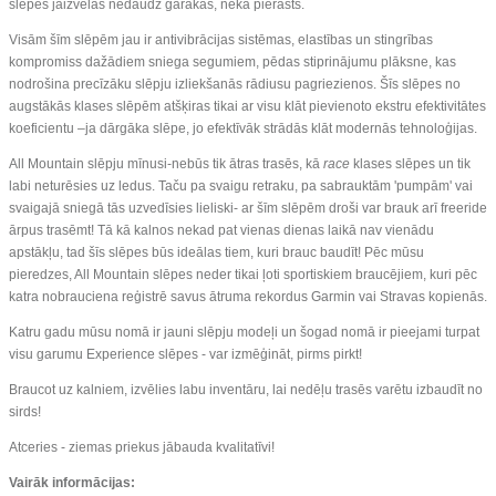
slēpes jāizvēlas nedaudz garākas, nekā pierasts.
Visām šīm slēpēm jau ir antivibrācijas sistēmas, elastības un stingrības
kompromiss dažādiem sniega segumiem, pēdas stiprinājumu plāksne, kas
nodrošina precīzāku slēpju izliekšanās rādiusu pagriezienos. Šīs slēpes no
augstākās klases slēpēm atšķiras tikai ar visu klāt pievienoto ekstru efektivitātes
koeficientu –ja dārgāka slēpe, jo efektīvāk strādās klāt modernās tehnoloģijas.
All Mountain slēpju mīnusi-nebūs tik ātras trasēs, kā
race
klases slēpes un tik
labi neturēsies uz ledus. Taču pa svaigu retraku, pa sabrauktām 'pumpām' vai
svaigajā sniegā tās uzvedīsies lieliski- ar šīm slēpēm droši var brauk arī freeride
ārpus trasēmt! Tā kā kalnos nekad pat vienas dienas laikā nav vienādu
apstākļu, tad šīs slēpes būs ideālas tiem, kuri brauc baudīt! Pēc mūsu
pieredzes, All Mountain slēpes neder tikai ļoti sportiskiem braucējiem, kuri pēc
katra nobrauciena reģistrē savus ātruma rekordus Garmin vai Stravas kopienās.
Katru gadu mūsu nomā ir jauni slēpju modeļi un šogad nomā ir pieejami turpat
visu garumu Experience slēpes - var izmēģināt, pirms pirkt!
Braucot uz kalniem, izvēlies labu inventāru, lai nedēļu trasēs varētu izbaudīt no
sirds!
Atceries - ziemas priekus jābauda kvalitatīvi!
Vairāk informācijas: