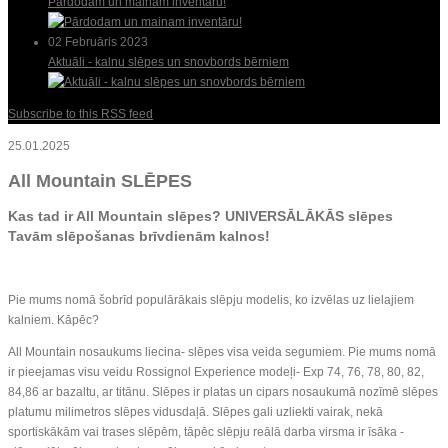
Pārdodam un mainam inventāru!
02 Februāris 2023
Aktuāli - kalnu slēpes un snovbords bērniem
Subscribe to this RSS feed
25.01.2025
All Mountain SLĒPES
Kas tad ir All Mountain slēpes? UNIVERSĀLĀKĀS slēpes
Tavām slēpošanas brīvdienām kalnos!
Pie mums nomā šobrīd populārākais slēpju modelis, ko izvēlas uz lielajiem
kalniem. Kāpēc?
All Mountain nosaukums liecina- slēpes visa veida segumiem. Pie mums nomā
ir pieejamas visu veidu Rossignol Experience modeļi- Exp 74, 76, 78, 80, 82,
84,86 ar bazaltu, ar titānu. Slēpes ir platas un cipars nosaukumā nozīmē slēpes
platumu milimetros slēpes vidusdaļā. Slēpes gali uzliekti vairak, nekā
sportiskākām vai trases slēpēm, tāpēc slēpju reālā darba virsma ir īsāka -